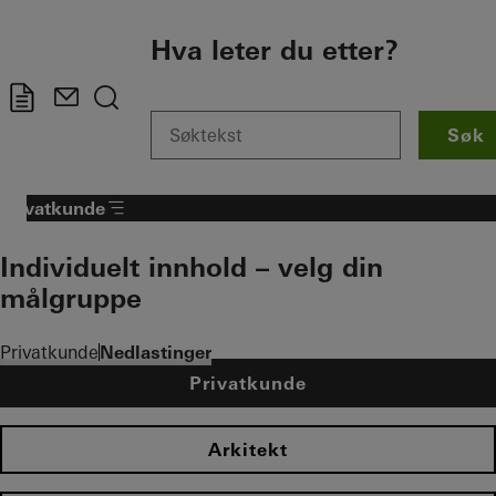
To the main content
Hva leter du etter?
Søk
Privatkunde
Individuelt innhold – velg din
målgruppe
Privatkunde
Nedlastinger
Privatkunde
Arkitekt