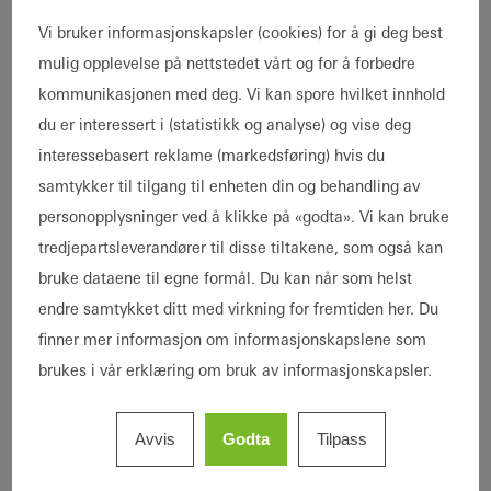
Vi bruker informasjonskapsler (cookies) for å gi deg best
mulig opplevelse på nettstedet vårt og for å forbedre
kommunikasjonen med deg. Vi kan spore hvilket innhold
du er interessert i (statistikk og analyse) og vise deg
interessebasert reklame (markedsføring) hvis du
samtykker til tilgang til enheten din og behandling av
personopplysninger ved å klikke på «godta». Vi kan bruke
Moderne liv i harmoni med
tredjepartsleverandører til disse tiltakene, som også kan
naturen
bruke dataene til egne formål. Du kan når som helst
Hus og hytter i Norges naturskjønne landskap.
endre samtykket ditt med virkning for fremtiden her. Du
13 spennende referanseprosjekt med mange
finner mer informasjon om informasjonskapslene som
flotte bilder.
brukes i vår erklæring om bruk av informasjonskapsler.
Last ned e-boken her (pdf, 32.8 MB) (pdf,
15,2 MB)
Avvis
Godta
Tilpass