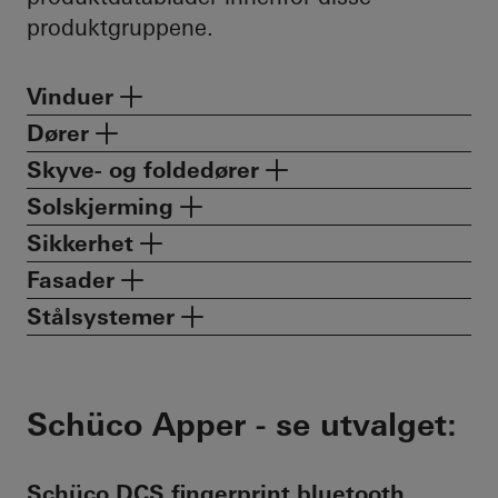
produktgruppene.
Vinduer
Dører
Skyve- og foldedører
Solskjerming
Sikkerhet
Fasader
Stålsystemer
Schüco Apper - se utvalget:
Schüco DCS fingerprint bluetooth