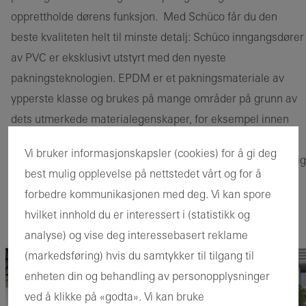
opprettholde dørens funksjon. Med Schüco får du den
beste kvaliteten helt til minste detalj: Schüco inngangsdører
av PVC er eksklusivt utstyrt med den nyeste
pakningsteknologien. EPDM er et pakningsmateriale av
ypperste klasse og brukes på mange områder på grunn av
dets utmerkede materialegenskaper, for eksempel innen
medisin, i luftfart eller i bilindustrien. For deg betyr dette
Vi bruker informasjonskapsler (cookies) for å gi deg
fremfor alt en ting: maksimal bokomfort med en kontinuerlig
best mulig opplevelse på nettstedet vårt og for å
feel-good faktor. Fordi takket være pakningene av høy
forbedre kommunikasjonen med deg. Vi kan spore
kvalitet laget av EPDM-gummi, vil hjemmet ditt beskyttes
hvilket innhold du er interessert i (statistikk og
mot trekk, støy, fuktighet og kulde i flere tiår.
analyse) og vise deg interessebasert reklame
(markedsføring) hvis du samtykker til tilgang til
enheten din og behandling av personopplysninger
ved å klikke på «godta». Vi kan bruke