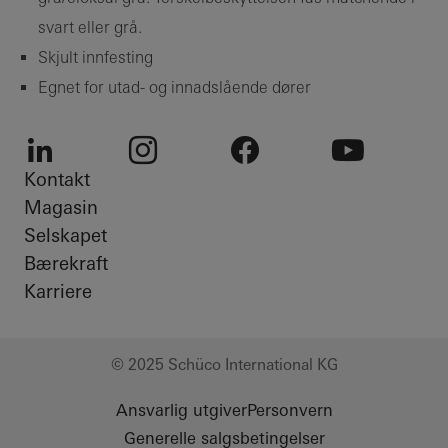
svart eller grå.
Skjult innfesting
Egnet for utad- og innadslående dører
Kontakt
LinkedIn
Instagram
Facebook
Youtube
Magasin
Selskapet
Bærekraft
Karriere
© 2025 Schüco International KG
Ansvarlig utgiver
Personvern
Generelle salgsbetingelser