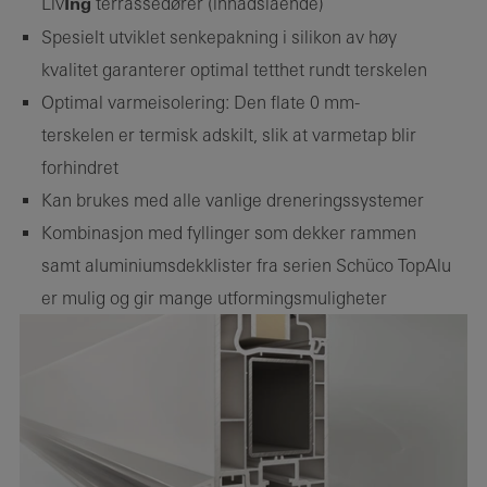
Liv
Ing
terrassedører (innadslående)
Spesielt utviklet senkepakning i silikon av høy
kvalitet garanterer optimal tetthet rundt terskelen
Optimal varmeisolering: Den flate 0 mm-
terskelen er termisk adskilt, slik at varmetap blir
forhindret
Kan brukes med alle vanlige dreneringssystemer
Kombinasjon med fyllinger som dekker rammen
samt aluminiumsdekklister fra serien Schüco TopAlu
er mulig og gir mange utformingsmuligheter