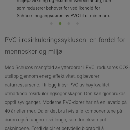
miljøpåvirkning og ekstremt værbestandig, noe
som reduserer behovet for vedlikehold for
Schüco-inngangsdøren av PVC til et minimum.
PVC i resirkuleringssyklusen: en fordel for
mennesker og miljø
Med Schücos mangfold av ytterdører i PVC, reduseres CO2-
utslipp gjennom energieffektivitet, og bevarer
naturressursene. I tillegg tilbyr PVC av høy kvalitet
utmerkede resirkuleringsegenskaper. Den kan gjenbrukes
opptil syv ganger. Moderne PVC-dører har nå en levetid på
40 år eller mer. Da er det bra hvis alle komponentene på
døren også fungerer så lenge, som for eksempel
pakningene. Fordi de gir et betydelig bidrag til å