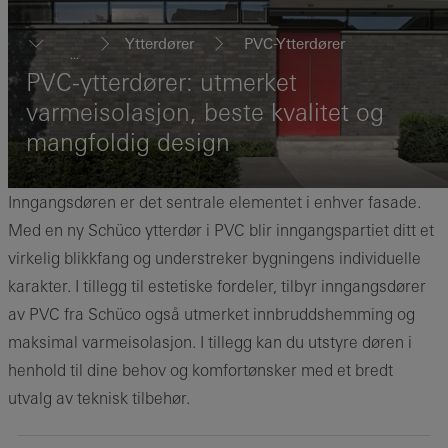
Ytterdører
PVC-Ytterdører
...
PVC-ytterdører: utmerket
varmeisolasjon, beste kvalitet og
mangfoldig design
Inngangsdøren er det sentrale elementet i enhver fasade.
Med en ny Schüco ytterdør i PVC blir inngangspartiet ditt et
virkelig blikkfang og understreker bygningens individuelle
karakter. I tillegg til estetiske fordeler, tilbyr inngangsdører
av PVC fra Schüco også utmerket innbruddshemming og
maksimal varmeisolasjon. I tillegg kan du utstyre døren i
henhold til dine behov og komfortønsker med et bredt
utvalg av teknisk tilbehør.