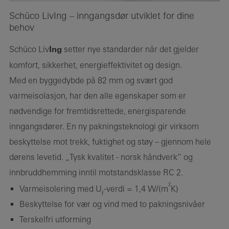
Schüco LivIng – inngangsdør utviklet for dine
behov
Schüco Liv
Ing
setter nye standarder når det gjelder
komfort, sikkerhet, energieffektivitet og design.
Med en byggedybde på 82 mm og svært god
varmeisolasjon, har den alle egenskaper som er
nødvendige for fremtidsrettede, energisparende
inngangsdører. En ny pakningsteknologi gir virksom
beskyttelse mot trekk, fuktighet og støy – gjennom hele
dørens levetid. „Tysk kvalitet - norsk håndverk“ og
innbruddhemming inntil motstandsklasse RC 2.
2
Varmeisolering med U
-verdi = 1,4 W/(m
K)
f
Beskyttelse for vær og vind med to pakningsnivåer
Terskelfri utforming