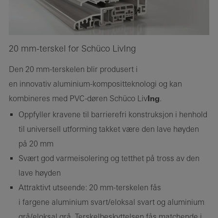
20 mm-terskel for Schüco LivIng
Den 20 mm-terskelen blir produsert i
en innovativ aluminium-kompositteknologi og kan
kombineres med PVC-døren Schüco Liv
Ing
.
Oppfyller kravene til barrierefri konstruksjon i henhold
til universell utforming takket være den lave høyden
på 20 mm
Svært god varmeisolering og tetthet på tross av den
lave høyden
Attraktivt utseende: 20 mm-terskelen fås
i fargene aluminium svart/eloksal svart og aluminium
grå/eloksal grå. Terskelbeskyttelsen fås matchende i