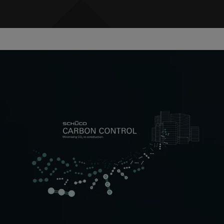
Für alle, die Werte erhalten, um
Werte zu steigern
Schüco Value Up