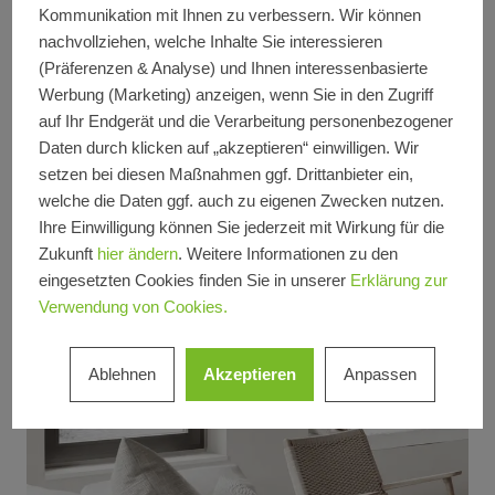
Kommunikation mit Ihnen zu verbessern. Wir können
Guss. Systembasiert oder als individuelle
nachvollziehen, welche Inhalte Sie interessieren
Sonderkonstruktion.
(Präferenzen & Analyse) und Ihnen interessenbasierte
Werbung (Marketing) anzeigen, wenn Sie in den Zugriff
auf Ihr Endgerät und die Verarbeitung personenbezogener
Daten durch klicken auf „akzeptieren“ einwilligen. Wir
setzen bei diesen Maßnahmen ggf. Drittanbieter ein,
welche die Daten ggf. auch zu eigenen Zwecken nutzen.
Ihre Einwilligung können Sie jederzeit mit Wirkung für die
Zukunft
hier ändern
. Weitere Informationen zu den
eingesetzten Cookies finden Sie in unserer
Erklärung zur
Verwendung von Cookies.
Ablehnen
Akzeptieren
Anpassen