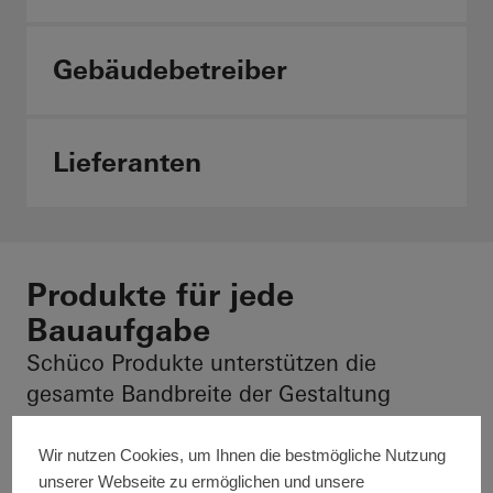
Gebäudebetreiber
Lieferanten
Produkte für jede
Bauaufgabe
Schüco Produkte unterstützen die
gesamte Bandbreite der Gestaltung
moderner Gebäudehüllen und
ermöglichen die Umsetzung komplexer
Wir nutzen Cookies, um Ihnen die bestmögliche Nutzung
unserer Webseite zu ermöglichen und unsere
technischer Anforderungen aus einem