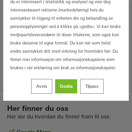
du er interessert i (statistikk og analyse) og vise deg
interessebasert reklame (markedsføring) hvis du
Schüco Norway AS
samtykker til tilgang til enheten din og behandling av
personopplysninger ved å klikke på «godta». Vi kan bruke
Besøks- og postadresse:
tredjepartsleverandører til disse tiltakene, som også kan
Helsfyr Atrium, Innspurten 15
bruke dataene til egne formål. Du kan når som helst
0663 Oslo
endre samtykket ditt med virkning for fremtiden her. Du
finner mer informasjon om informasjonskapslene som
Telefon:
+47 23 13 40 80
brukes i vår erklæring om bruk av informasjonskapsler.
e-post:
norge@schueco.com
Avvis
Godta
Tilpass
Her finner du oss
Her ser du hvordan du finner fram til oss.
Google Maps