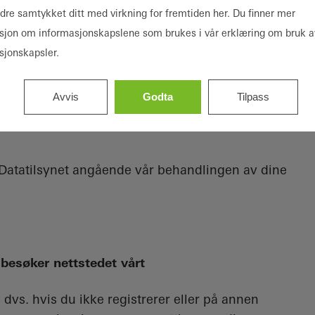
ndre samtykket ditt med virkning for fremtiden her. Du finner mer
sjon om informasjonskapslene som brukes i vår erklæring om bruk a
ersonopplysninger
sjonskapsler.
Avvis
Godta
Tilpass
il Datatilsynet angående vår behandlingen av dine
besøker nettstedet vårt
 dvs. hvis du ikke registrerer eller på annen