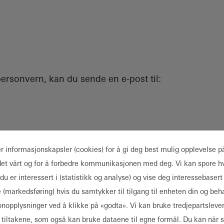
rsonvern, kan du sende en e-post til:
er informasjonskapsler (cookies) for å gi deg best mulig opplevelse p
det vårt og for å forbedre kommunikasjonen med deg. Vi kan spore hv
du er interessert i (statistikk og analyse) og vise deg interessebasert
vedrørende dine personopplysninger:
 (markedsføring) hvis du samtykker til tilgang til enheten din og beh
onopplysninger ved å klikke på «godta». Vi kan bruke tredjepartsleve
se tiltakene, som også kan bruke dataene til egne formål. Du kan når