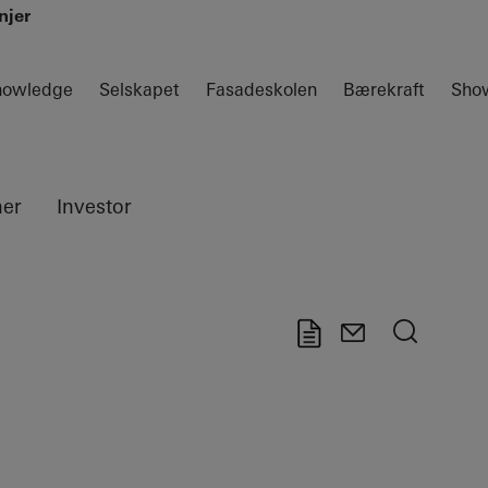
njer
nowledge
Selskapet
Fasadeskolen
Bærekraft
Sho
ner
Investor