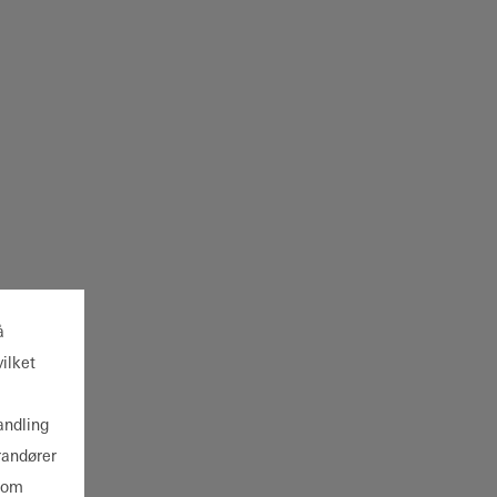
å
ilket
andling
randører
 som