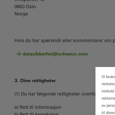
0663 Oslo
Norge
Hvis du har spørsmål eller kommentarer om pe
datasikkerhet@schueco.com
Vi bruk
3. Dine rettigheter
nettste
innhold 
(1) Du har følgende rettigheter ovenfor oss 
reklame
av pers
a) Rett til informasjon
til dis
b) Rett til korreksjon