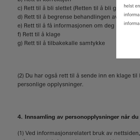
helst e
c) Rett til å bli slettet (Retten til å bli glemt)
informa
d) Rett til å begrense behandlingen av dine p
informa
e) Rett til å få informasjonen om deg overført
f) Rett til å klage
g) Rett til å tilbakekalle samtykke
(2) Du har også rett til å sende inn en klage t
personlige opplysninger.
4. Innsamling av personopplysninger når du 
(1) Ved informasjonsrelatert bruk av nettsiden,