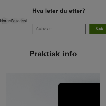
To the main content
Hva leter du etter?
Norge
Fasadeskolen
Praktisk info
Søk
Praktisk info