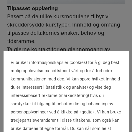
Tilpasset opplæring
Basert på de ulike kursmodulene tilbyr vi
skreddersydde kurstyper. Innhold og omfang
tilpasses deltakernes ønsker, behov og
tidsramme.
Ta gjerne kontakt for en gjennomgang av
hvordan vi i felleskap kan komme fram til
Vi bruker informasjonskapsler (cookies) for å gi deg best
ønsket kursmodell.
mulig opplevelse på nettstedet vårt og for å forbedre
kommunikasjonen med deg. Vi kan spore hvilket innhold
du er interessert i (statistikk og analyse) og vise deg
Kurssted
interessebasert reklame (markedsføring) hvis du
Vi holder kurs ved vårt kontor på Helsfyr
samtykker til tilgang til enheten din og behandling av
Atrium (6. etasje), Innspurten 15, 0663 Oslo.
personopplysninger ved å klikke på «godta». Vi kan bruke
Kursene kan arrangeres på ønsket sted i
tredjepartsleverandører til disse tiltakene, som også kan
Norge, og tilpasses etter lokale behov.
bruke dataene til egne formål. Du kan når som helst