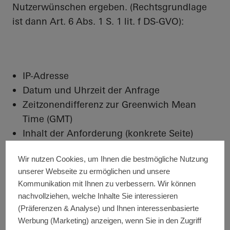
Nutzerwünschen ergeben. (Rechtsgrundlage
ist dann Art. 6 Abs. 1 S. 1 lit. f DS-GVO):
IP-Adresse
Datum und Uhrzeit der Anfrage
Zeitzonendifferenz zur Greenwich Mean
Time (GMT)
Inhalt der Anforderung (konkrete Seite)
Zugriffsstatus/HTTP-Statuscode
Wir nutzen Cookies, um Ihnen die bestmögliche Nutzung
jeweils übertragene Datenmenge
unserer Webseite zu ermöglichen und unsere
Website, von der die Anforderung kommt
Kommunikation mit Ihnen zu verbessern. Wir können
Browser
nachvollziehen, welche Inhalte Sie interessieren
Betriebssystem und dessen Oberfläche
(Präferenzen & Analyse) und Ihnen interessenbasierte
Sprache und Version der Browsersoftware
Werbung (Marketing) anzeigen, wenn Sie in den Zugriff