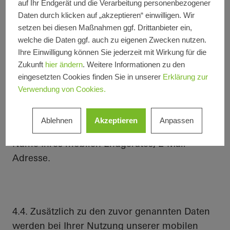
auf Ihr Endgerät und die Verarbeitung personenbezogener
Daten durch klicken auf „akzeptieren“ einwilligen. Wir
setzen bei diesen Maßnahmen ggf. Drittanbieter ein,
welche die Daten ggf. auch zu eigenen Zwecken nutzen.
4.3. Weiterhin benötigen wir Ihre
Ihre Einwilligung können Sie jederzeit mit Wirkung für die
Gerätekennzeichnung, eindeutige Nummer
Zukunft
hier ändern
. Weitere Informationen zu den
des Endgerätes (IMEI = International Mobile
eingesetzten Cookies finden Sie in unserer
Erklärung zur
Equipment Identity), eindeutige Nummer des
Verwendung von Cookies.
Netzteilnehmers (IMSI = International Mobile
Subscriber Identity), Mobilfunknummer
Ablehnen
Akzeptieren
Anpassen
(MSISDN), MAC-Adresse für WLAN-Nutzung,
Name Ihres mobilen Endgerätes, E-Mail-
Adresse.
4.4. Zusätzlich zu den zuvor genannten Daten
werden bei Ihrer Nutzung unserer mobilen