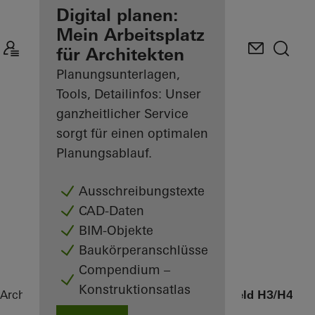
Ihre Vorteile als
Digital planen:
angemeldeter
Mein Arbeitsplatz
Architekt
für Architekten
Planungsunterlagen,
Mein
Arbeitsplatz
Tools, Detailinfos: Unser
kennenlernen
ganzheitlicher Service
sorgt für einen optimalen
Planungsablauf.
Ausschreibungstexte
CAD-Daten
BIM-Objekte
Baukörperanschlüsse
Compendium –
Konstruktionsatlas
Architekten
Referenzen
Humboldthafen Baufeld H3/H4