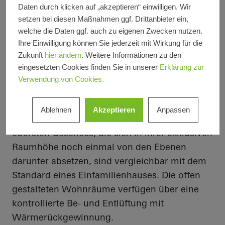
Bildnachweis
Oliver Heinl
Daten durch klicken auf „akzeptieren“ einwilligen. Wir
setzen bei diesen Maßnahmen ggf. Drittanbieter ein,
welche die Daten ggf. auch zu eigenen Zwecken nutzen.
Ihre Einwilligung können Sie jederzeit mit Wirkung für die
Wohnraum für jeden Anspruch
Zukunft
hier ändern
. Weitere Informationen zu den
Zum größten Teil handelt es sich bei den
eingesetzten Cookies finden Sie in unserer
Erklärung zur
Wohnungen um 2- und 3-Zimmer-
Verwendung von Cookies.
Wohnungen, was laut verantwortlichem
Architekturbüro der häufigsten Nachfrage
Ablehnen
Akzeptieren
Anpassen
entspricht. Die größeren Wohnungen im
obersten Geschoss, die sich in ihrer exklusiven
Raumhöhe noch einmal von den Ebenen
darunter absetzen, sind vergleichbar mit dem
Standard eines Einfamilienhauses. Die offen
gestalteten Wohnräume verfügen über eine
kontrollierte Be- und Entlüftung mit
Wärmerückgewinnung.