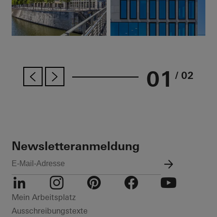
01
/ 02
Newsletteranmeldung
LinkedIn
Instagram
Pinterest
Facebook
Youtube
Mein Arbeitsplatz
Ausschreibungstexte