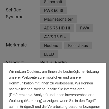
Sicherheit
Schüco
FWS 50.SI
Systeme
Magnetschalter
ADS 75 HD.HI
RWA
AWS 75.SI+
Merkmale
Neubau
Passivhaus
LEED
Standort
Berlin, Berlin
Fertigstellung
2019
Wir nutzen Cookies, um Ihnen die bestmögliche Nutzung
Architekten
HTA Hadi Teherani Architects
unserer Webseite zu ermöglichen und unsere
GmbH,Tchoban Voss
Kommunikation mit Ihnen zu verbessern. Wir können
nachvollziehen, welche Inhalte Sie interessieren
Architekten,W.Markgraf
(Präferenzen & Analyse) und Ihnen interessenbasierte
GmbH+Co. KG
Werbung (Marketing) anzeigen, wenn Sie in den Zugriff
Fachbetrieb
Metallbau Möller
auf Ihr Endgerät und die Verarbeitung personenbezogener