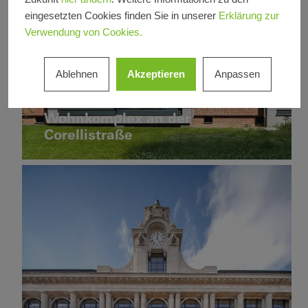
eingesetzten Cookies finden Sie in unserer
Erklärung zur
Verwendung von Cookies.
Ablehnen
Akzeptieren
Anpassen
Mehrfamilienhaus
Sanierung
Quartier und
Fenster
Schiebetüren
Mischnutzung
Wohnkomplex an der
Deutschland
Neubau
Deutschlandhaus
Corellistraße
LEED
Design
und
Ästhetik
Außergewöhnliche
Architektur
Fenster
Fassaden