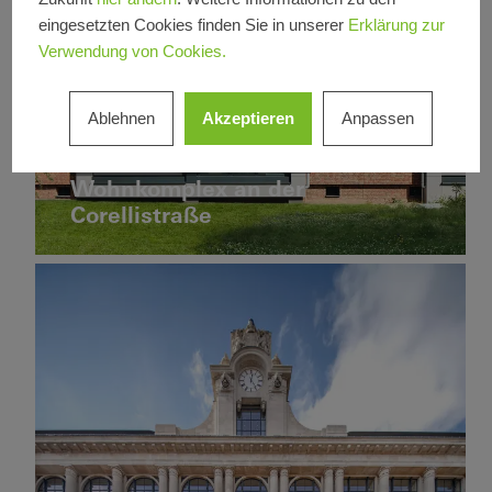
eingesetzten Cookies finden Sie in unserer
Erklärung zur
Verwendung von Cookies.
Ablehnen
Akzeptieren
Anpassen
Mehrfamilienhaus
Sanierung
Quartier und
Fenster
Schiebetüren
Mischnutzung
Wohnkomplex an der
Deutschland
Neubau
Deutschlandhaus
Corellistraße
LEED
Design
und
Ästhetik
Außergewöhnliche
Architektur
Fenster
Fassaden