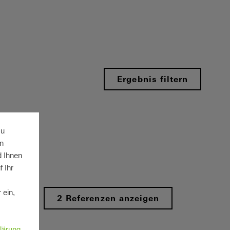
Ergebnis filtern
zu
n
d Ihnen
 Ihr
 ein,
2 Referenzen anzeigen
.
lärung