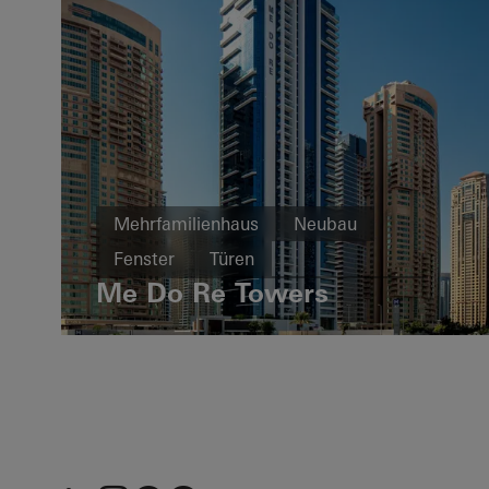
Mehrfamilienhaus
Neubau
Fenster
Türen
Me Do Re Towers
Vereinigte Arabische Emirate