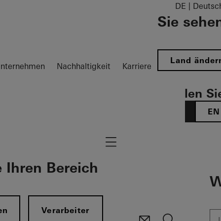
DE | Deutsc
Sie sehen
Land änder
nternehmen
Nachhaltigkeit
Karriere
Wählen Sie
DE
EN
Navigation öffnen
e Ihren Bereich
W
en
Verarbeiter