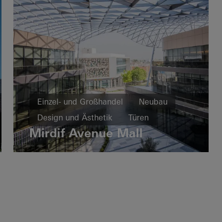
Einzel- und Großhandel
Neubau
Design und Ästhetik
Türen
Mirdif Avenue Mall
Fassaden
Vereinigte Arabische Emirate