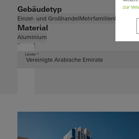
zur Ver
Gebäudetyp
Einzel- und Großhandel
Mehrfamilienhaus
Material
Aluminium
Land
Länder *