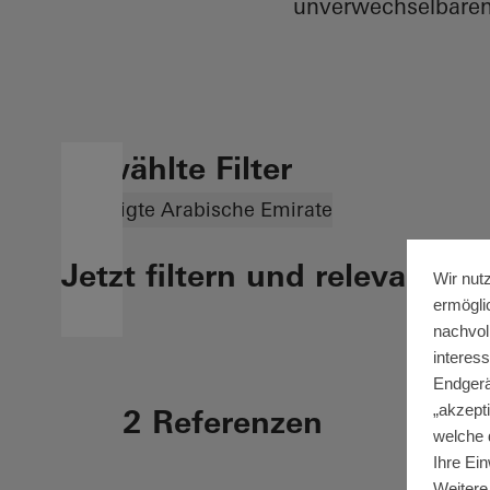
unverwechselbaren 
Gewählte Filter
Vereinigte Arabische Emirate
Jetzt filtern und relevante 
Wir nut
ermögli
nachvol
interes
Endgerä
„akzepti
2 Referenzen
welche 
Ihre Ein
Weitere