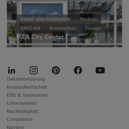
Einzel- und Großhandel
Neubau
BREEAM
Brandschutz
Fenster
IKEA City Center
Fassaden
Österreich
LinkedIn
Instagram
Pinterest
Facebook
Youtube
Dekarbonisierung
Kreislaufwirtschaft
ESG & Taxonomien
Unternehmen
Nachhaltigkeit
Compliance
Karriere