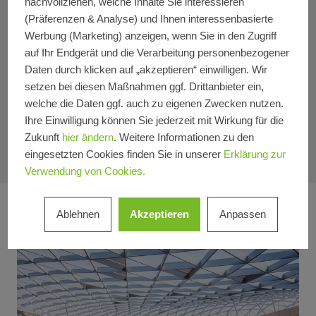
nachvollziehen, welche Inhalte Sie interessieren
Quartier und Mischnutzung
Mehrfamilienhaus
(Präferenzen & Analyse) und Ihnen interessenbasierte
Einfamilienhaus
Wohnen und Leben
Werbung (Marketing) anzeigen, wenn Sie in den Zugriff
Material
auf Ihr Endgerät und die Verarbeitung personenbezogener
Daten durch klicken auf „akzeptieren“ einwilligen. Wir
Aluminium
setzen bei diesen Maßnahmen ggf. Drittanbieter ein,
Land
welche die Daten ggf. auch zu eigenen Zwecken nutzen.
Länder *
Ihre Einwilligung können Sie jederzeit mit Wirkung für die
Zukunft
hier ändern
. Weitere Informationen zu den
eingesetzten Cookies finden Sie in unserer
Erklärung zur
Verwendung von Cookies.
Ablehnen
Akzeptieren
Anpassen