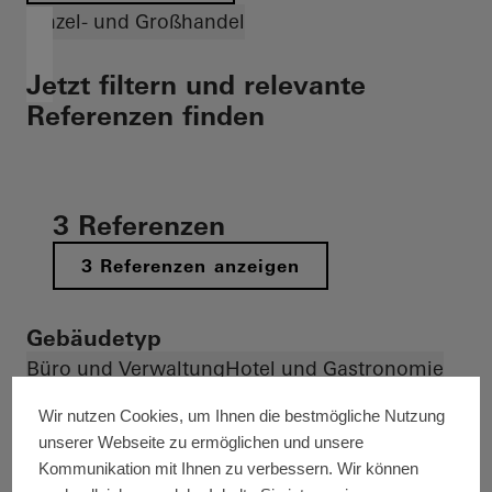
Einzel- und Großhandel
Jetzt filtern und relevante
Referenzen finden
3 Referenzen
3 Referenzen anzeigen
Gebäudetyp
Büro und Verwaltung
Hotel und Gastronomie
Forschung und Bildung
Sport und Kultur
Wir nutzen Cookies, um Ihnen die bestmögliche Nutzung
Einzel- und Großhandel
unserer Webseite zu ermöglichen und unsere
Kommunikation mit Ihnen zu verbessern. Wir können
Sicherheit und Ordnung
Gesundheit