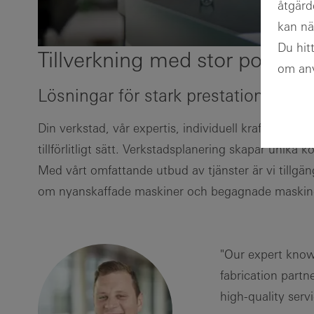
åtgärd
kan nä
Du hit
Tillverkning med stor potentia
om anv
Lösningar för stark prestation
Din verkstad, vår expertis, individuell kraft: Vi utf
tillförlitligt sätt. Verkstadsplanering skapar unika
Med vårt omfattande utbud av tjänster är vi tillgän
om nyanskaffade maskiner och begagnade maskin
"Our expert know
fabrication partn
high-quality servi