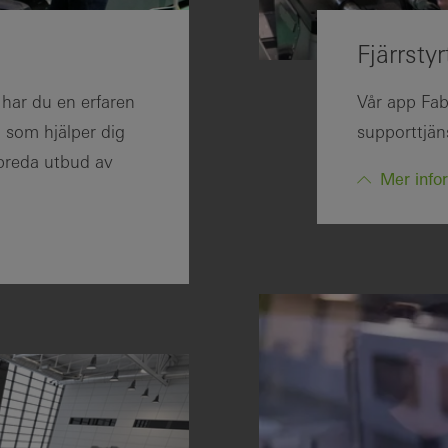
Fjärrsty
 har du en erfaren
Vår app Fab
 som hjälper dig
supporttjän
 breda utbud av
Mer infor