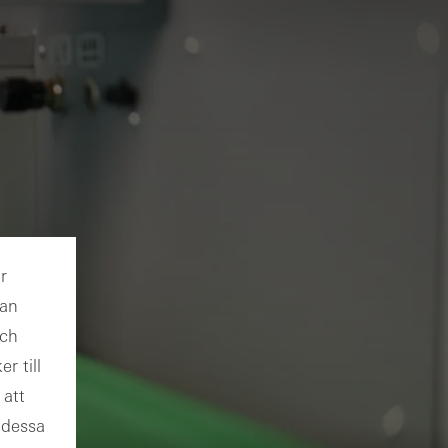
r
kan
och
r till
 att
 dessa