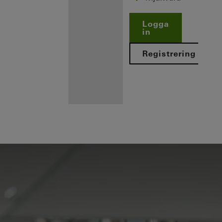
Logga
in
Registrering
Fördelar för
dig som
registrerad
tillverkare
Upptäck
Min
arbetsplats