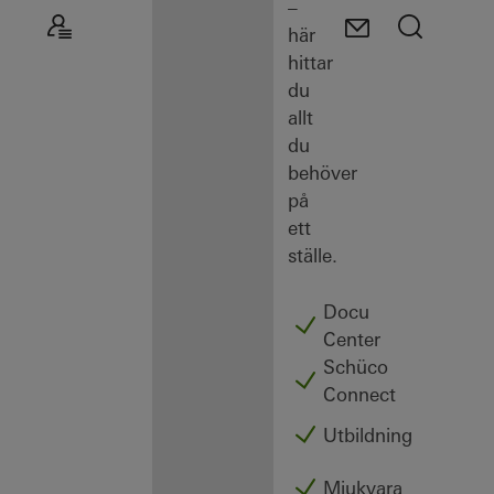
–
här
hittar
du
allt
du
behöver
på
ett
ställe.
Docu
Center
Schüco
Connect
Utbildning
Mjukvara