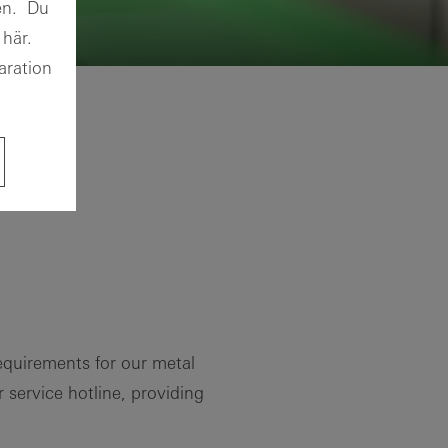
ten. Du
 här.
aration
equirements for our metal
 service hotline, providing