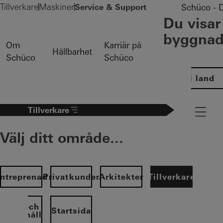
Tillverkare
Maskiner
Service & Support
Schüco - D
Du visar
byggnade
Om
Karriär på
Hållbarhet
Schüco
Schüco
Välj land
Tillverkare
Navigatio
Välj ditt område...
ntreprenad
Privatkunder
Arkitekter
Tillverkare
Drift och
Startsida
underhåll