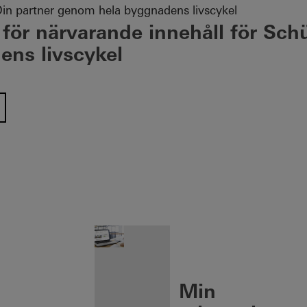
in partner genom hela byggnadens livscykel
 för närvarande innehåll för Sch
ns livscykel
n öffnen
Min