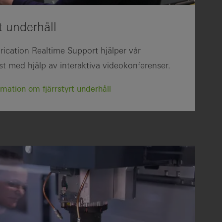
rt underhåll
rication Realtime Support hjälper vår
st med hjälp av interaktiva videokonferenser.
mation om fjärrstyrt underhåll