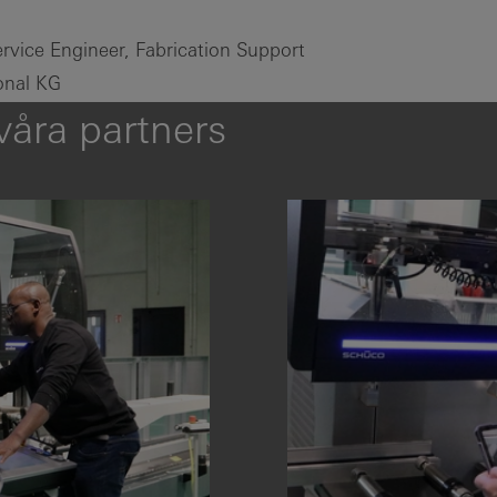
rvice Engineer, Fabrication Support
onal KG
våra partners