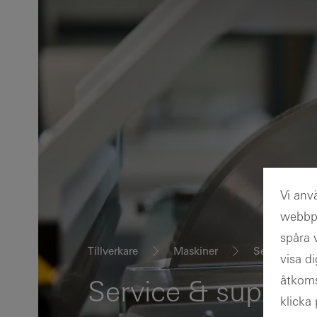
Vi anv
webbpl
spåra 
Tillverkare
Maskiner
Service & Su
visa d
åtkoms
Service & support
klicka