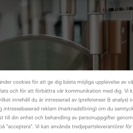
änder cookies för att ge dig bästa möjliga upplevelse av vå
ats och för att förbättra vår kommunikation med dig. Vi 
vilket innehåll du är intresserad av (preferenser & analys) 
pport
ig intressebaserad reklam (marknadsföring) om du samtycke
t till din enhet och behandling av personuppgifter genom
 på "acceptera". Vi kan använda tredjepartsleverantörer för