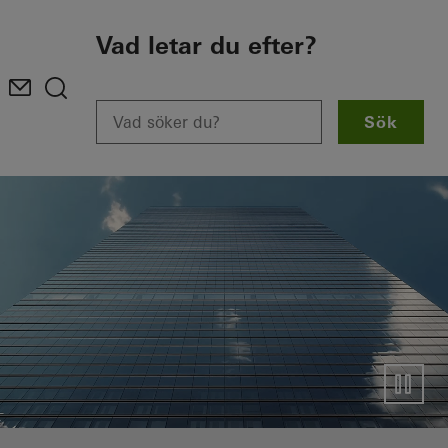
To the main content
Vad letar du efter?
Sök