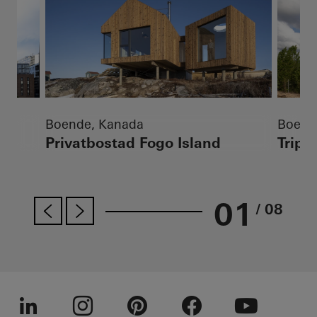
Boende, Kanada
Boend
Privatbostad Fogo Island
Tripol
01
/ 08