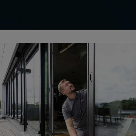
Minimera CO₂ i byggnadens
klimatskal
Schüco Carbon Control