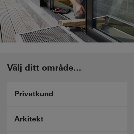
Schüco-partner i Sverige
Välj ditt område...
Läs mer
Privatkund
Arkitekt