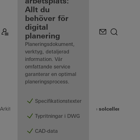
som registrerad
arbetsplats:
arkitekt
Allt du
behöver för
Upptäck
digital
Min
arbetsplats
planering
Planeringsdokument,
verktyg, detaljerad
information. Vår
omfattande service
garanterar en optimal
planeringsprocess.
Specifikationstexter
Byggnadsintegrerade solceller (BIPV)
Arkitekter
Produkter
Typritningar i DWG
CAD-data