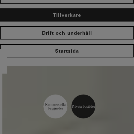
Tillverkare
Drift och underhåll
Startsida
Kommersiella
Privata bostäder
byggnader