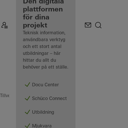
tillverkare
Den digitala
plattformen
Upptäck
för dina
Min
arbetsplats
projekt
Teknisk information,
användbara verktyg
och ett stort antal
utbildningar – här
hittar du allt du
behöver på ett ställe.
Docu Center
Dörrar
Tillverkare
Produkter
Schüco Connect
Utbildning
Mjukvara