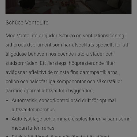
Schüco VentoLife
Med VentoLife erbjuder Schüco en ventilationslösning i
sitt produktsortiment som har utvecklats speciellt för att
tillgodose behoven hos boende i stora städer och
stadsområden. Ett flerstegs, högpresterande filter
avlägsnar effektivt de minsta fina dammpartiklarna,
pollen och hälsofarliga komponenter och säkerställer
därmed optimal luftkvalitet i byggnaden.
Automatisk, sensorkontrollerad drift för optimal
luftkvalitet inomhus
Auto-tyst läge och dimmad display för en vilsam sömn
medan luften renas
Frisk lufttillförsel, även när fönstret är stängt