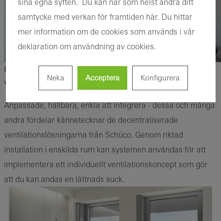
sina egna syften. Du kan när som helst ändra ditt
samtycke med verkan för framtiden här. Du hittar
mer information om de cookies som används i vår
deklaration om användning av cookies.
Översikt över decentraliserade
Neka
Acceptera
Konfigurera
ventilationslösningar
Anpassade, hållbara, enkla att integrera - dessa och många
andra fördelar kännetecknar de decentraliserade
ventilationslösningarna från Schüco. Genom riktad
installation i enskilda rum kan systemen användas för att
implementera ett individuellt ventilationskoncept som gör
att du kan andas en lättnads suck.