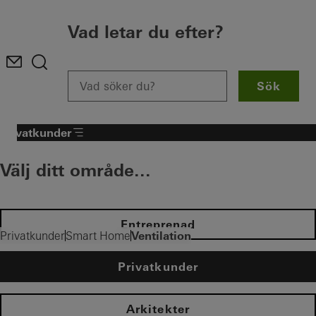
Vad letar du efter?
Sök
Privatkunder
Välj ditt område...
Entreprenad
Ventilation
Privatkunder
Smart Home
Privatkunder
Arkitekter