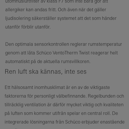
utomhusluftfilter av klass F7 som inte bara gör att
allergiker kan andas fritt. Och även när det gäller
ljudisolering säkerställer systemet att det som händer
utanför förblir utanför.
Den optimala sensorkontrollen reglerar rumstemperatur
genom att låta Schüco VentoTherm Twist reagerar helt
automatiskt på de aktuella rumsvillkoren.
Ren luft ska kännas, inte ses
Ett hälsosamt inomhusklimat är en av de viktigaste
faktorerna för personligt välbefinnande. Regelbunden och
tillräcklig ventilation är därför mycket viktig och kvaliteten
på luften som kommer utifrån spelar en central roll. De
integrerade lösningarna från Schüco erbjuder enastående