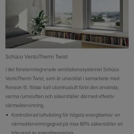
Schüco VentoTherm Twist
I det fönsterintegrerade ventilationssystemet Schüco
VentoTherm Twist, som är utvecklat i samarbete med
Renson ©, flödar kall utomhusluft förbi den använda,
varma rumsluften och säkerställer därmed effektiv
värmeåtervinning.
Kontrollerad luftväxling för högsta energibehov: en
värmeåtervinningsgrad på max 80% säkerställer en
hög grad av energibesparing