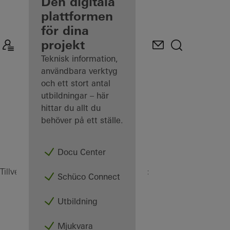
tillverkare
Den digitala
plattformen
Upptäck
för dina
Min
arbetsplats
projekt
Teknisk information,
användbara verktyg
och ett stort antal
utbildningar – här
hittar du allt du
behöver på ett ställe.
Docu Center
Service & Support
Tillverkare
Maskiner
Schüco Connect
Utbildning
Mjukvara