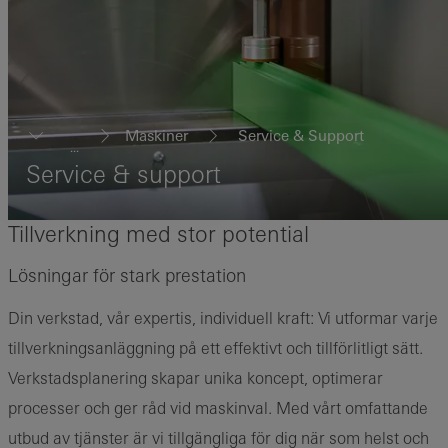
Maskiner
Service & Support
...
Service & support
Tillverkning med stor potential
Lösningar för stark prestation
Din verkstad, vår expertis, individuell kraft: Vi utformar varje
tillverkningsanläggning på ett effektivt och tillförlitligt sätt.
Verkstadsplanering skapar unika koncept, optimerar
processer och ger råd vid maskinval. Med vårt omfattande
utbud av tjänster är vi tillgängliga för dig när som helst och