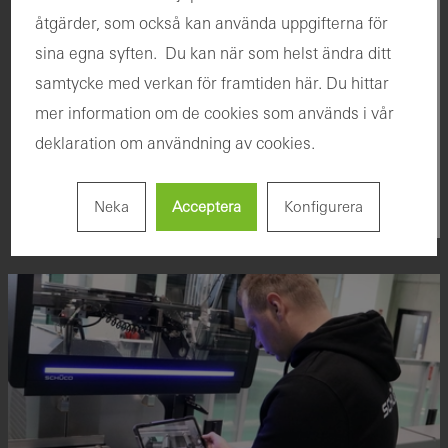
åtgärder, som också kan använda uppgifterna för
Med vår internationella maskinservice har
sina egna syften. Du kan när som helst ändra ditt
du en erfaren och kunnig kontaktperson
samtycke med verkan för framtiden här. Du hittar
vid din sida som hjälper dig varje steg på
mer information om de cookies som används i vår
vägen. Dra nytta av det breda utbud av
deklaration om användning av cookies.
tjänster som vi erbjuder.
Gå till hotline för service och mer
Neka
Acceptera
Konfigurera