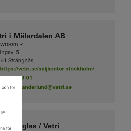
tri i Mälardalen AB
owroom ✓
lingsv. 5
 41 Strängnäs
https://vetri.se/saljkontor-stockholm/
0152-166 01
joachim.anderlund
@vetri.se
 och för
 av
 Altanglas / Vetri
na för