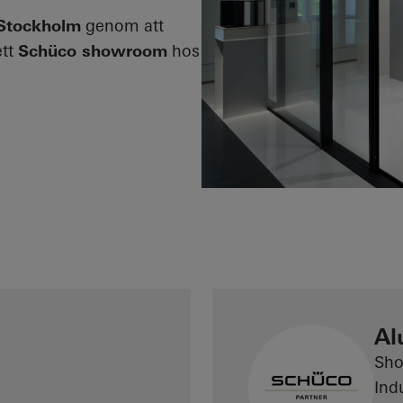
Stockholm
genom att
ett
Schüco showroom
hos
Al
Sh
Ind