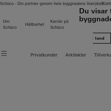
To the main content
Schüco - Di
Schüco - Din partner genom hela byggnadens livscykel
Kont
Du visar 
byggnade
Om
Karriär på
Hållbarhet
Schüco
Schüco
Välj land
Navigation öffnen
Privatkunder
Arkitekter
Tillverk