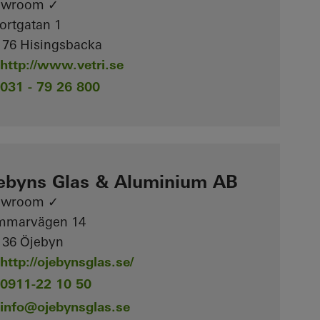
owroom ✓
ortgatan 1
 76 Hisingsbacka
http://www.vetri.se
031 - 79 26 800
ebyns Glas & Aluminium AB
owroom ✓
mmarvägen 14
 36 Öjebyn
http://ojebynsglas.se/
0911-22 10 50
info
@ojebynsglas.se