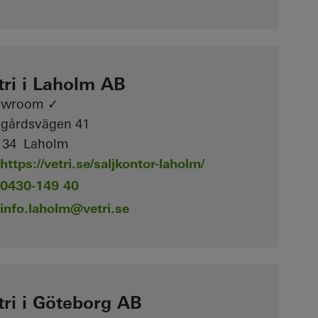
tri i Laholm AB
owroom ✓
lgårdsvägen 41
 34 Laholm
https://vetri.se/saljkontor-laholm/
0430-149 40
info.laholm
@vetri.se
tri i Göteborg AB