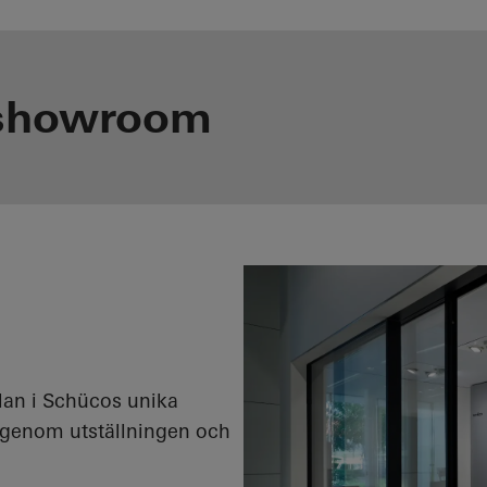
showroom
an i Schücos unika
g genom utställningen och