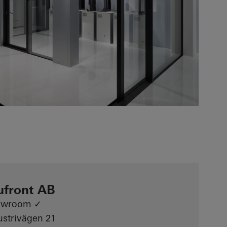
ufront AB
owroom ✓
ustrivägen 21