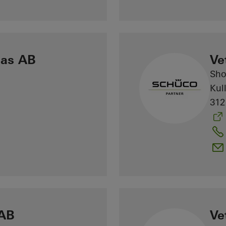
las AB
Ve
Sh
Kul
312
 AB
Ve