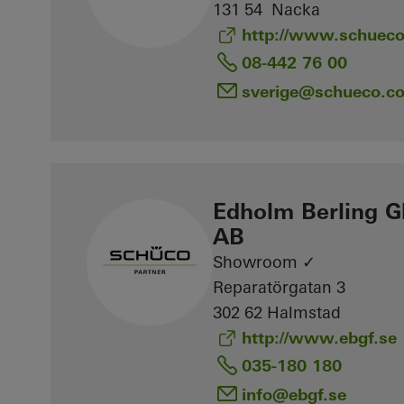
131 54 Nacka
http://www.schueco
08-442 76 00
sverige
@schueco.c
Edholm Berling G
AB
Showroom ✓
Reparatörgatan 3
302 62 Halmstad
http://www.ebgf.se
035-180 180
info
@ebgf.se