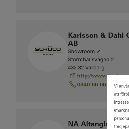
Karlsson & Dahl 
AB
Showroom ✓
Stormhallsvägen 2
432 32 Varberg
http://www.karlsson
0340-66 66 50
Vi anvä
att för
intress
(markna
personu
NA Altanglas / Vet
tredjep