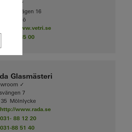
owroom ✓
ra Farmvägen 16
 16 Malmö
http://www.vetri.se
040-96 85 00
da Glasmästeri
owroom ✓
svängen 7
 35 Mölnlycke
http://www.rada.se
031- 88 12 20
031-88 51 40