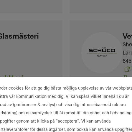
Glasmästeri
Ve
Sh
Lär
645
-dahl.se/
nder cookies för att ge dig bästa möjliga upplevelse av vår webbplats
bättra vår kommunikation med dig. Vi kan spåra vilket innehåll du är
erad av (preferenser & analys) och visa dig intressebaserad reklam
dsföring) om du samtycker till åtkomst till din enhet och behandling
ppgifter genom att klicka på "acceptera". Vi kan använda
ri
NA
artsleverantörer för dessa åtgärder, som också kan använda uppgifter