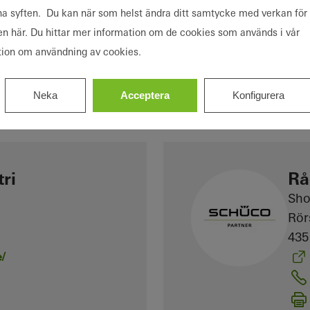
Sh
na syften. Du kan när som helst ändra ditt samtycke med verkan för
Öst
en här. Du hittar mer information om de cookies som används i vår
212
tion om användning av cookies.
Neka
Acceptera
Konfigurera
ri
Rå
Sh
Rör
435
/