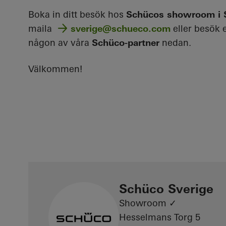
Boka in ditt besök hos
Schücos showroom i 
maila
sverige@schueco.com
eller besök 
någon av våra
Schüco-partner
nedan.
Välkommen!
Schüco Sverige
Showroom ✓
Hesselmans Torg 5