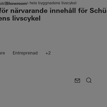
n partner genom hela byggnadens livscykel
akt
Showroom
för närvarande innehåll för Sch
ns livscykel
are
Entreprenad
+2