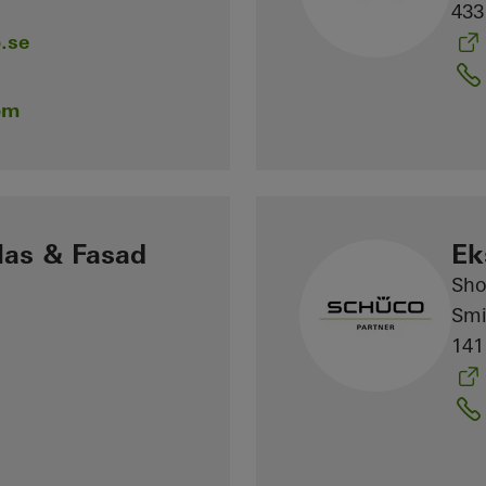
433
.se
om
las & Fasad
Ek
Sh
Smi
141