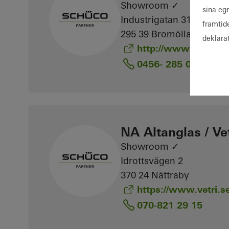
Showroom ✓
sina eg
Industrigatan 31
framtid
295 39 Bromölla
deklara
http://www.vetri.se
0456- 285 00
NA Altanglas / Vet
Showroom ✓
Idrottsvägen 2
370 24 Nättraby
https://www.vetri.se
070-821 29 15