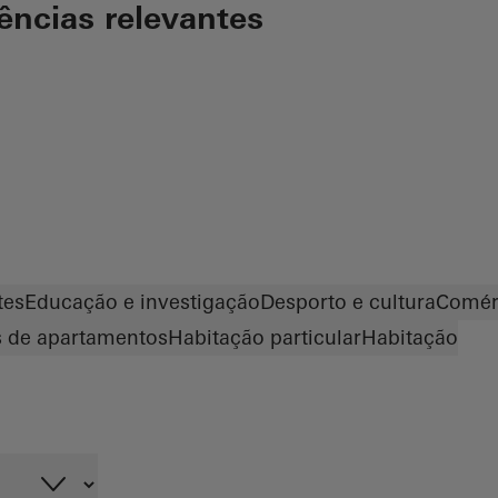
rências relevantes
tes
Educação e investigação
Desporto e cultura
Comérc
os de apartamentos
Habitação particular
Habitação