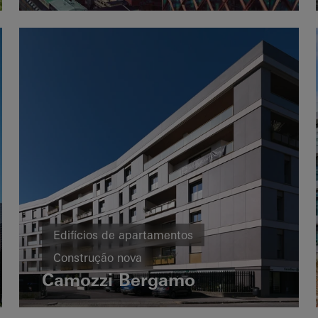
Arquitetura excecional
Fachadas
Sweden
Edifícios de apartamentos
Construção nova
Camozzi Bergamo
Eficiência energética
Vida saudável
Janelas