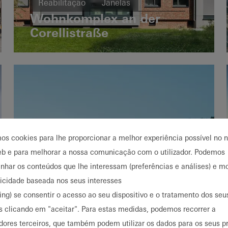
Reabilitação
Janelas
Wohnkomplex an der
Portas de correr
Germany
Corellistraße
mos cookies para lhe proporcionar a melhor experiência possível no 
eb e para melhorar a nossa comunicação com o utilizador. Podemos
har os conteúdos que lhe interessam (preferências e análises) e mo
licidade baseada nos seus interesses
ing) se consentir o acesso ao seu dispositivo e o tratamento dos se
s clicando em "aceitar". Para estas medidas, podemos recorrer a
Habitação particular
dores terceiros, que também podem utilizar os dados para os seus p