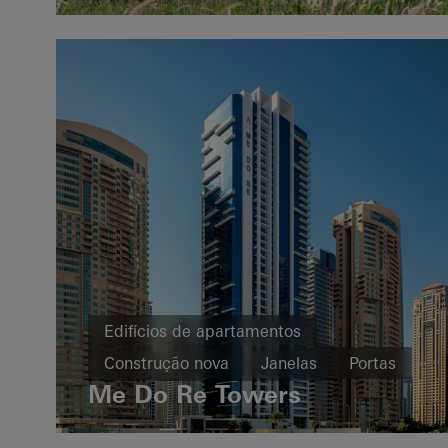
Edifícios de apartamentos
Construção nova
Janelas
Portas
Me Do Re Towers
United Arab Emirates