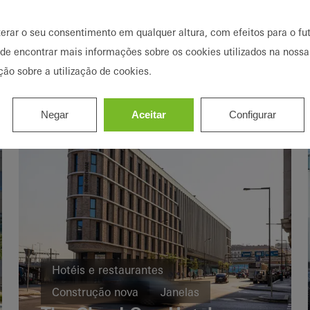
Construção nova
Private Home Paderborn
Eficiência energética
terar o seu consentimento em qualquer altura, com efeitos para o fut
Portas de correr
Portas
Janelas
ode encontrar mais informações sobre os cookies utilizados na nossa
Germany
ção sobre a utilização de cookies.
Negar
Aceitar
Configurar
Hotéis e restaurantes
Construção nova
Janelas