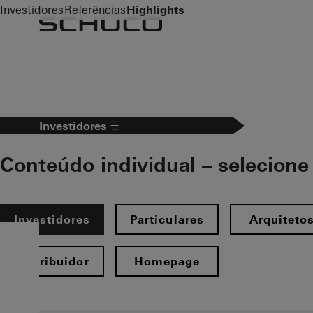
To the main content
Investidores
Referências
Highlights
Investidores
Conteúdo individual – selecione 
Investidores
Particulares
Arquiteto
Distribuidor
Homepage