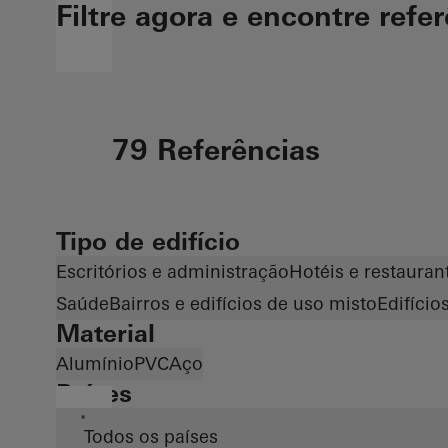
Filtre agora e encontre refe
79 Referências
Tipo de edifício
Escritórios e administração
Hotéis e restauran
Saúde
Bairros e edifícios de uso misto
Edifíci
Material
Alumínio
PVC
Aço
Países
*