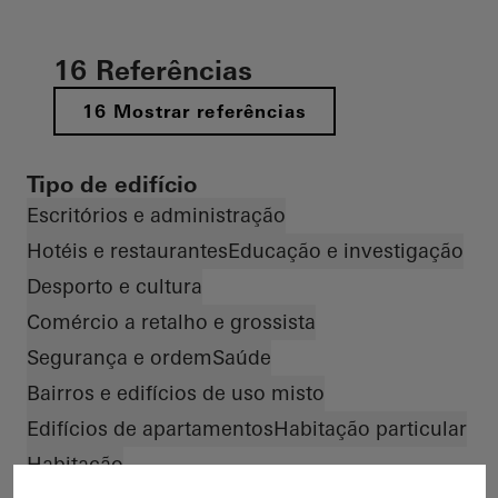
16 Referências
16 Mostrar referências
Tipo de edifício
Escritórios e administração
Hotéis e restaurantes
Educação e investigação
Desporto e cultura
Comércio a retalho e grossista
Segurança e ordem
Saúde
Bairros e edifícios de uso misto
Edifícios de apartamentos
Habitação particular
Habitação
Material