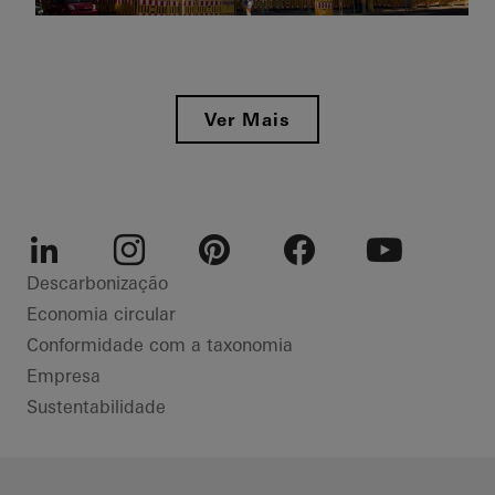
DGNB
Escritórios e
contra
administração
incêndios
Fachadas
e fumo
Reabilitação
Morrow
Germany
Segurança
DGNB
Ver Mais
BIPV
Janelas
Germany
Germany
LinkedIn
Instagram
Pinterest
Facebook
Youtube
Descarbonização
Economia circular
Conformidade com a taxonomia
Empresa
Sustentabilidade