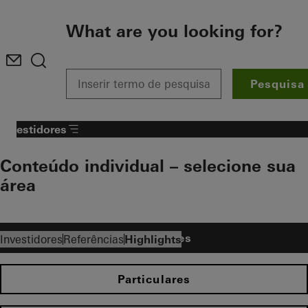
To the main content
What are you looking for?
Pesquisa
Investidores
Conteúdo individual – selecione sua
área​
Investidores
Investidores
Referências
Highlights
Particulares