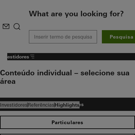
To the main content
What are you looking for?
Pesquisa
Investidores
Conteúdo individual – selecione sua
área​
Investidores
Investidores
Referências
Highlights
Particulares