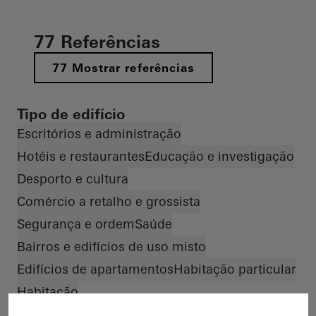
77 Referências
77 Mostrar referências
Tipo de edifício
Escritórios e administração
Hotéis e restaurantes
Educação e investigação
Desporto e cultura
Comércio a retalho e grossista
Segurança e ordem
Saúde
Bairros e edifícios de uso misto
Edifícios de apartamentos
Habitação particular
Habitação
Material