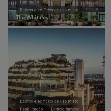
Escritórios e
Habitação
Germany
administração
Bairros e edifícios de uso misto
Reabilitação
Bernina
The Whiteley
Reabilitação
Eficiência energética
LEED
Janelas
Fachadas
Janelas
United Kingdom
Fachadas
Portas
Italy
Habitação
particular
Bairros e edifícios de uso misto
Construção
Private
nova
Reabilitação
Edifício famoso
Home