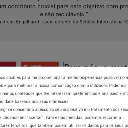
um contributo crucial para este objetivo com p
e são recicláveis."
ndreas Engelhardt, sócio-gerente da Schüco International 
Para nós, a sus
apenas a proteç
mos cookies para lhe proporcionar a melhor experiência possível no 
A sustentabilidade é a ch
eb e para melhorar a nossa comunicação com o utilizador. Podemos
por isso que nos associá
har os conteúdos que lhe interessam (preferências e análises) e mo
estabelecidos pelas Naçõe
licidade baseada nos seus interesses
estes objectivos com a n
ing) se consentir o acesso ao seu dispositivo e o tratamento dos se
qualidade e a nossa paixã
s clicando em "aceitar". Para estas medidas, podemos recorrer a
olhar sobre os limites de 
dores terceiros, que também podem utilizar os dados para os seus p