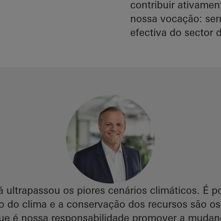
contribuir ativame
nossa vocação: ser
efectiva do sector 
á ultrapassou os piores cenários climáticos. É 
o do clima e a conservação dos recursos são os
ue é nossa responsabilidade promover a mudança