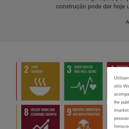
construção pode dar hoje 
A
Utiliza
sítio W
acompan
lhe pub
(market
pessoai
fornece