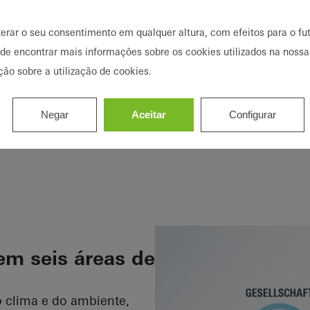
destes limites do ecossist
continuarmos assim, esta
terar o seu consentimento em qualquer altura, com efeitos para o fut
vidas e da nossa economia.
ode encontrar mais informações sobre os cookies utilizados na nossa
negócios sustentáveis.
ção sobre a utilização de cookies.
Saiba mais sobre a no
Negar
Aceitar
Configurar
Desenvolvimento Sust
© United Nations
em seis áreas de
o clima e do ambiente,