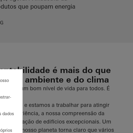
rodutos que poupam energia
KG
tentabilidade é mais do que
ão do ambiente e do clima
nosso
ave para um bom nível de vida para todos. É
mos à
strar-
s Unidas e estamos a trabalhar para atingir
ossa experiência, a nossa compreensão da
us dados
o pela criação de edifícios excepcionais. Um
stress do nosso planeta torna claro que vários
róprios