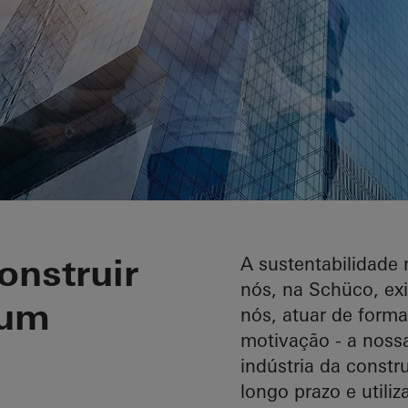
dade na Schüco
onstruir
A sustentabilidade
nós, na Schüco, exi
 um
nós, atuar de form
motivação - a nos
indústria da const
longo prazo e utili