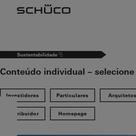
To the main content
Sustentabilidade
Conteúdo individual – selecione 
Investidores
Particulares
Arquiteto
Distribuidor
Homepage