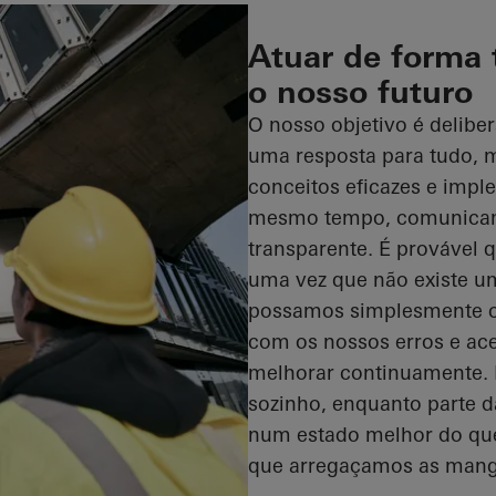
Atuar de forma t
o nosso futuro
O nosso objetivo é delibe
uma resposta para tudo,
conceitos eficazes e impl
mesmo tempo, comunicam
transparente. É provável
uma vez que não existe u
possamos simplesmente co
com os nossos erros e ac
melhorar continuamente.
sozinho, enquanto parte d
num estado melhor do que
que arregaçamos as manga