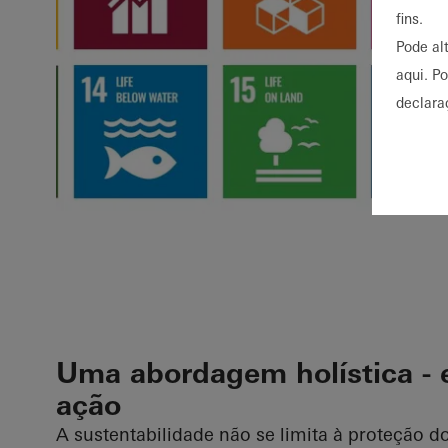
fins.
Pode al
aqui. P
declara
Uma abordagem holística - 
ação
A sustentabilidade não se limita à proteção d