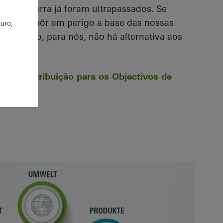
ema da Terra já foram ultrapassados. Se
remos a pôr em perigo a base das nossas
uro,
 Por isso, para nós, não há alternativa aos
ssa contribuição para os Objectivos de
entável.