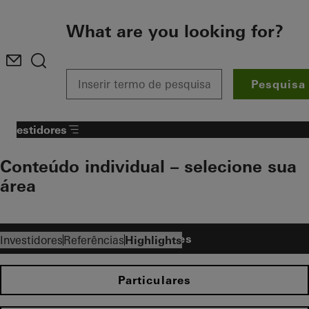
To the main content
What are you looking for?
Pesquisa
Investidores
Conteúdo individual – selecione sua
área​
Investidores
Investidores
Referências
Highlights
Particulares