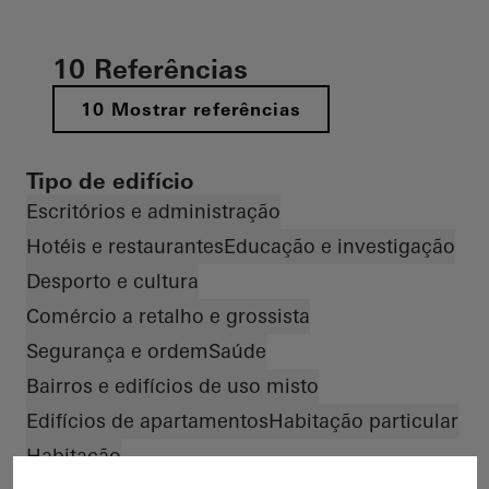
10 Referências
10 Mostrar referências
Tipo de edifício
Escritórios e administração
Hotéis e restaurantes
Educação e investigação
Desporto e cultura
Comércio a retalho e grossista
Segurança e ordem
Saúde
Bairros e edifícios de uso misto
Edifícios de apartamentos
Habitação particular
Habitação
Material