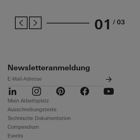
01
/ 03
Newsletteranmeldung
LinkedIn
Instagram
Pinterest
Facebook
Youtube
Mein Arbeitsplatz
Ausschreibungstexte
Technische Dokumentation
Compendium
Events