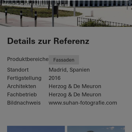
Sede BBVA Las Tabl
Details zur Referenz
Produktbereiche
Fassaden
Standort
Madrid, Spanien
Fertigstellung
2016
Architekten
Herzog & De Meuron
Fachbetrieb
Herzog & De Meuron
Bildnachweis
www.suhan-fotografie.com