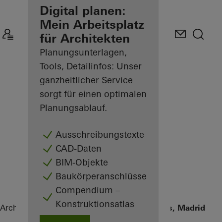
Ihre Vorteile als
Digital planen:
angemeldeter
Mein Arbeitsplatz
Architekt
für Architekten
Planungsunterlagen,
Mein
Arbeitsplatz
Tools, Detailinfos: Unser
kennenlernen
ganzheitlicher Service
sorgt für einen optimalen
Planungsablauf.
Ausschreibungstexte
CAD-Daten
BIM-Objekte
Baukörperanschlüsse
Compendium –
Konstruktionsatlas
Architekten
Referenzen
Sede BBVA Las Tablas, Madrid