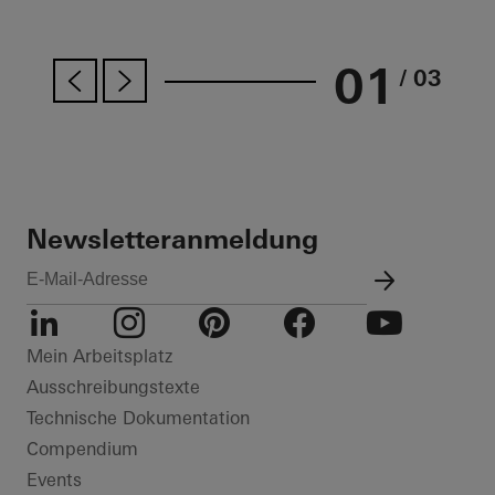
01
/ 03
Newsletteranmeldung
LinkedIn
Instagram
Pinterest
Facebook
Youtube
Mein Arbeitsplatz
Ausschreibungstexte
Technische Dokumentation
Compendium
Events