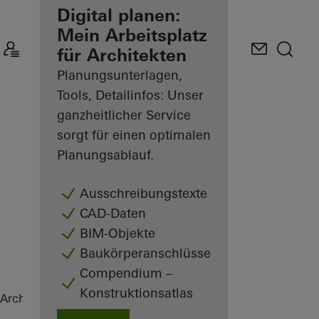
Ihre Vorteile als
Digital planen:
angemeldeter
Mein Arbeitsplatz
Architekt
für Architekten
Planungsunterlagen,
Mein
Arbeitsplatz
Tools, Detailinfos: Unser
kennenlernen
ganzheitlicher Service
sorgt für einen optimalen
Planungsablauf.
Ausschreibungstexte
CAD-Daten
BIM-Objekte
Baukörperanschlüsse
Compendium –
Konstruktionsatlas
Architekten
Referenzen
Navigation Tower