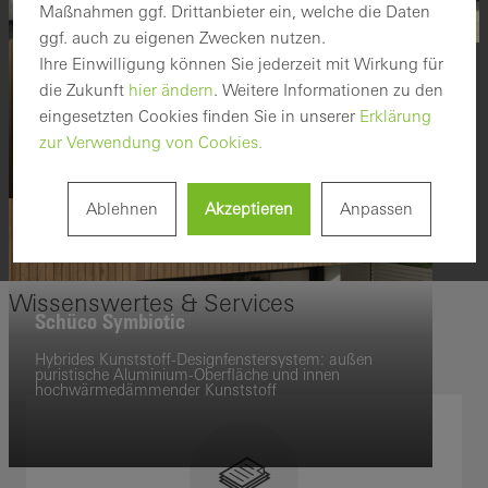
Maßnahmen ggf. Drittanbieter ein, welche die Daten
ggf. auch zu eigenen Zwecken nutzen.
Ihre Einwilligung können Sie jederzeit mit Wirkung für
Barrierefreie Fenster
die Zukunft
hier ändern
. Weitere Informationen zu den
eingesetzten Cookies finden Sie in unserer
Erklärung
Nullschwelle und geringe Bedienkräfte für mehr Komfort
zur Verwendung von Cookies.
Ablehnen
Akzeptieren
Anpassen
Wissenswertes & Services
Schüco Symbiotic
Hybrides Kunststoff-Designfenstersystem: außen
puristische Aluminium-Oberfläche und innen
hochwärmedämmender Kunststoff