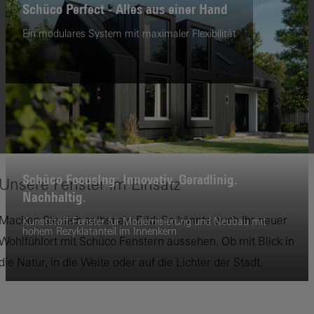
Schüco Perfect - Alles aus einer Hand
Ein modulares System mit maximaler Flexibilität
Schüco FocusIng: Innovativ. Geradlinig.
Unsere Fenster im Einsatz
Nachhaltig.
Machen Sie sich selbst ein Bild: So könnte auch Ihr neuer
Kunststoff-Fenster für Modernisierung und Neubau mit
hohem Rezyklatanteil im Innenkern
Wohlfühlort mit Schüco Fenstern aussehen. Ob mit Blick in
die Natur, in die Weite oder auf die Lichter der Stadt.