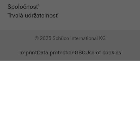
Spoločnosť
Trvalá udržateľnosť
© 2025 Schüco International KG
Imprint
Data protection
GBC
Use of cookies