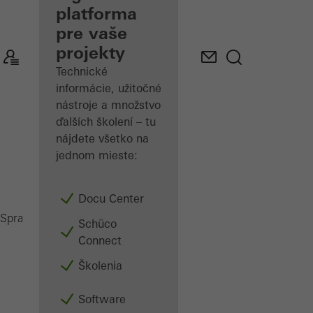
platforma
Spoznajte
pre vaše
"Moje
Pracovisko"
projekty
Technické
informácie, užitočné
nástroje a množstvo
ďalších školení – tu
nájdete všetko na
jednom mieste:
Docu Center
Saws
Spracovatelia
Stroje
Schüco
Connect
Školenia
Software