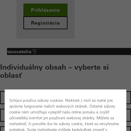
Prihlásenie
Registrácia
Spracovatelia
Individuálny obsah – vyberte si
oblasť
Investori
Schüco používa súbory cookies. Niektoré z nich sú nutné pre
správne fungovanie našich webových stránok. Ostatné súbory
cookie nám umožňujú vylepšiť našu online ponuku a zvýšiť
Individuálni zákazníci
užívateľský komfort pri používaní webovej stránky. Môžete sa
rozhodnúť, či povolíte iba tie súbory cookie, ktoré sú nevyhnutne
potrebné. Svoje rozhodnutie môžete kedykoľvek zmeniť v