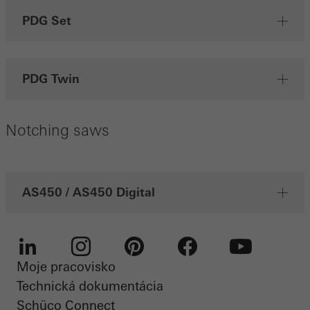
Marketingové Cookies sú používané tretími osobami z dôvodu
PDG Set
ponuky cielenej reklamy. Túto reklamu Vám ponúkajú v priebehu
Vašej návštevy na stránkach.
PDG Twin
Uložiť
Notching saws
AS450 / AS450 Digital
Moje pracovisko
LinkedIn
Instagram
Pinterest
Facebook
Youtube
Technická dokumentácia
Schüco Connect