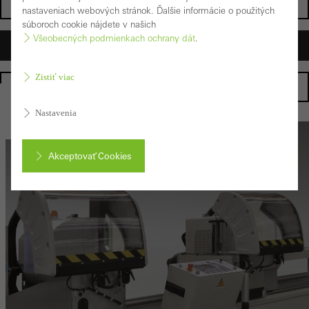
Architekti
nastaveniach webových stránok. Ďalšie informácie o použitých
súboroch cookie nájdete v našich
Všeobecných podmienkach ochrany dát
.
Spracovatelia
Zistiť viac
Homepage
Nastavenia
Akceptovať Cookies
Prerušiť
Povinné (základné, funkčné) cookies, ktoré nie je možné
deaktivovať
Aby boli webové stránky spoločnosti Schüco bez problémov