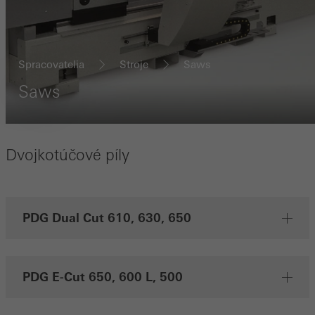
funkčné, sú potrebné technicky potrebné súbory cookie. Nie je
možné ich deaktivovať. Bez týchto súborov cookie nie je možné
sprístupniť určité časti webových stránok alebo niektoré služby.
Spracovatelia
Stroje
Saws
Saws
Štatistické/ analytické Cookies
Tieto súbory cookie slúžia na štatistické a analytické účely a ich
Dvojkotúčové píly
účelom je optimalizovať Váš obsah. Slúžia na zvýšenie
používateľskej spokojnosti s našimi stránkami a k lepšiemu
používateľskému komfortu. Zbierajú informácie o používaní našich
PDG Dual Cut 610, 630, 650
stránok, počtu návštevníkov, priemerne strávenej dobe a
navštívených stránkach.
PDG E-Cut 650, 600 L, 500
Marketingové Cookies