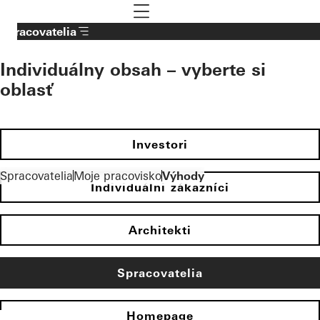
To the main content
Navigation öffnen
Spracovatelia
Individuálny obsah – vyberte si
oblasť
Investori
Spracovatelia
Moje pracovisko
Výhody
Individuálni zákazníci
Architekti
Spracovatelia
Homepage