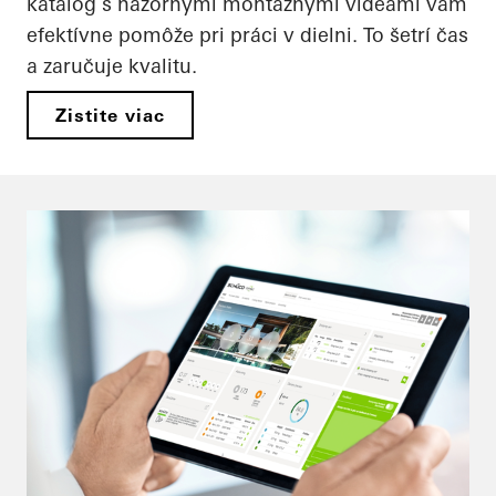
katalóg s názornými montážnymi videami vám
efektívne pomôže pri práci v dielni. To šetrí čas
a zaručuje kvalitu.
Zistite viac