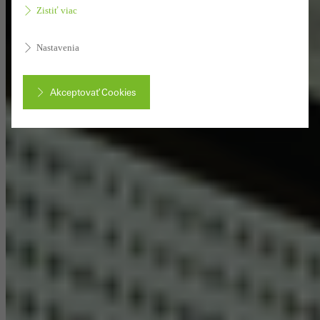
Zistiť viac
Nastavenia
Akceptovať Cookies
Prerušiť
Povinné (základné, funkčné) cookies, ktoré nie je možné
deaktivovať
Aby boli webové stránky spoločnosti Schüco bez problémov
funkčné, sú potrebné technicky potrebné súbory cookie. Nie je
možné ich deaktivovať. Bez týchto súborov cookie nie je možné
sprístupniť určité časti webových stránok alebo niektoré služby.