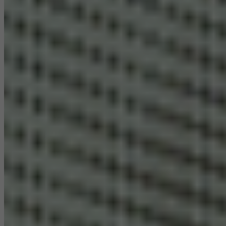
Štatistické/ analytické Cookies
Tieto súbory cookie slúžia na štatistické a analytické účely a ich
účelom je optimalizovať Váš obsah. Slúžia na zvýšenie
používateľskej spokojnosti s našimi stránkami a k lepšiemu
používateľskému komfortu. Zbierajú informácie o používaní našich
stránok, počtu návštevníkov, priemerne strávenej dobe a
navštívených stránkach.
Marketingové Cookies
Marketingové Cookies sú používané tretími osobami z dôvodu
ponuky cielenej reklamy. Túto reklamu Vám ponúkajú v priebehu
Vašej návštevy na stránkach.