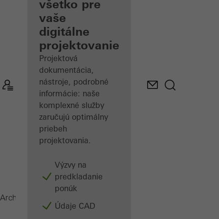
architekta
všetko pre
vaše
Spoznajte
digitálne
"Moje
Pracovisko"
projektovanie
Projektová
dokumentácia,
nástroje, podrobné
informácie: naše
komplexné služby
zaručujú optimálny
priebeh
projektovania.
Výzvy na
predkladanie
ponúk
Facid
Architekti
Produkty
Údaje CAD