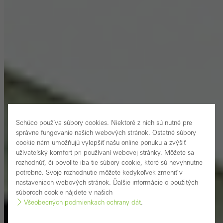
Schüco používa súbory cookies. Niektoré z nich sú nutné pre
správne fungovanie našich webových stránok. Ostatné súbory
cookie nám umožňujú vylepšiť našu online ponuku a zvýšiť
užívateľský komfort pri používaní webovej stránky. Môžete sa
rozhodnúť, či povolíte iba tie súbory cookie, ktoré sú nevyhnutne
potrebné. Svoje rozhodnutie môžete kedykoľvek zmeniť v
nastaveniach webových stránok. Ďalšie informácie o použitých
súboroch cookie nájdete v našich
Všeobecných podmienkach ochrany dát
.