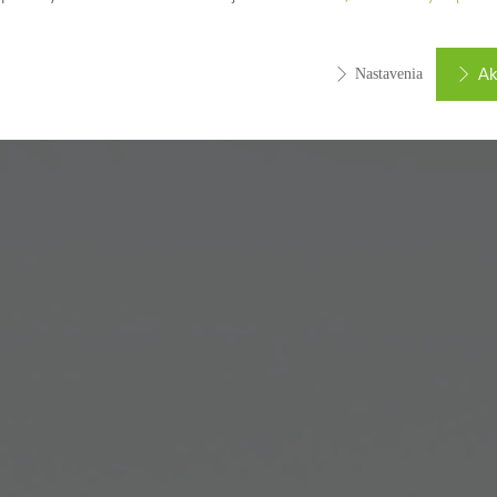
Ak
Nastavenia
né (základné, funkčné) cookies, ktoré nie je možné deaktivovať
oli webové stránky spoločnosti Schüco bez problémov funkčné, 
icky potrebné súbory cookie. Nie je možné ich deaktivovať. Bez 
e nie je možné sprístupniť určité časti webových stránok alebo nie
tické/ analytické Cookies
 súbory cookie slúžia na štatistické a analytické účely a ich účelo
bsah. Slúžia na zvýšenie používateľskej spokojnosti s našimi strá
vateľskému komfortu. Zbierajú informácie o používaní našich str
evníkov, priemerne strávenej dobe a navštívených stránkach.