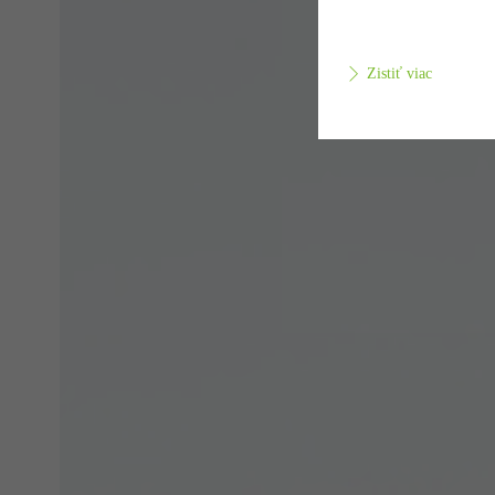
Zistiť viac
Povin
Aby b
techn
cooki
Štatis
Tieto
Váš o
použí
návšt