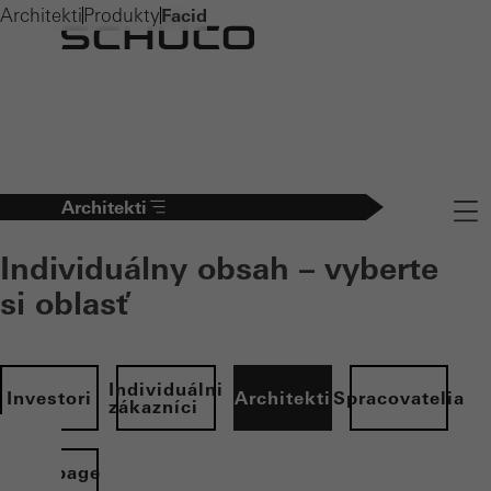
Architekti
Produkty
Facid
Architekti
Navig
Individuálny obsah – vyberte
si oblasť
Individuálni
Investori
Architekti
Spracovatelia
zákazníci
Homepage