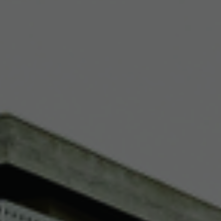
tingové Cookies
tingové Cookies sú používané tretími osobami z dôvodu ponuky c
reklamu Vám ponúkajú v priebehu Vašej návštevy na stránkach.
Pre