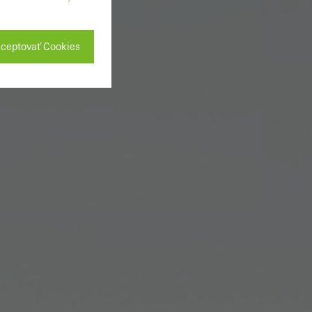
ceptovať Cookies
sú potrebné
týchto súborov
ktoré služby.
m je optimalizovať
nkami a k lepšiemu
ánok, počtu