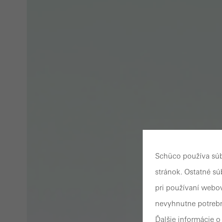
Schüco používa súb
stránok. Ostatné s
pri používaní webov
nevyhnutne potrebn
Ďalšie informácie 