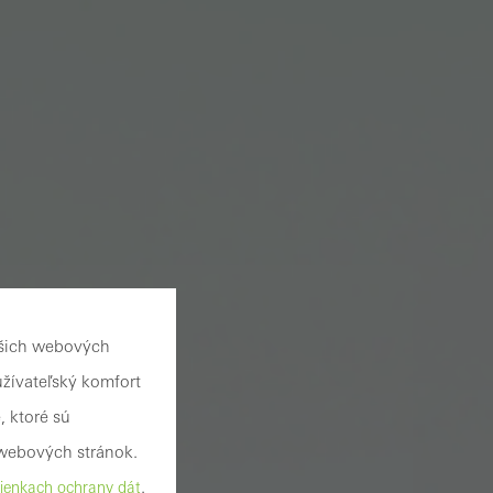
ašich webových
užívateľský komfort
, ktoré sú
webových stránok.
.
enkach ochrany dát