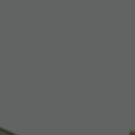
ielenej reklamy.
Uložiť
rušiť