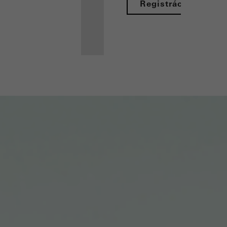
Registrácia
Vaše výhody
ako
prihláseného
architekta
Spoznajte
"Moje
Pracovisko"