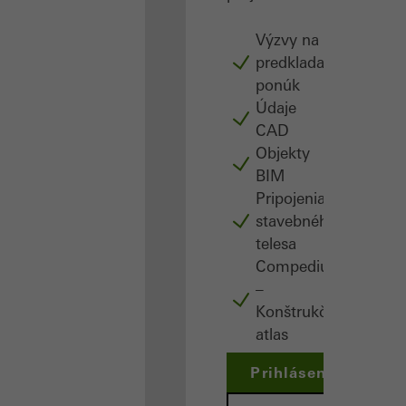
Výzvy na
predkladanie
ponúk
Údaje
CAD
Objekty
BIM
Pripojenia
stavebného
telesa
Compedium
–
Konštrukčný
atlas
Prihlásenie