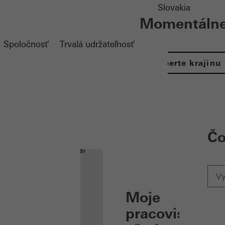
Slovakia
Momentálne 
Spoločnosť
Trvalá udržateľnosť
Vyberte krajinu
ation öffnen
Čo
Moje
pracovisko: