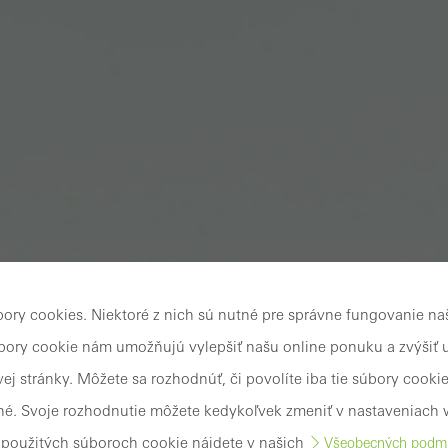
ory cookies. Niektoré z nich sú nutné pre správne fungovanie n
úbory cookie nám umožňujú vylepšiť našu online ponuku a zvýšiť 
ej stránky. Môžete sa rozhodnúť, či povolíte iba tie súbory cookie
é. Svoje rozhodnutie môžete kedykoľvek zmeniť v nastaveniach 
o použitých súboroch cookie nájdete v našich
Všeobecných podmi