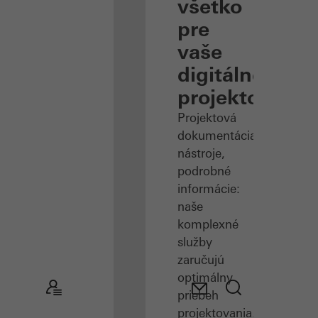
všetko
pre
vaše
digitálne
projektovanie
Projektová
dokumentácia,
nástroje,
podrobné
informácie:
naše
komplexné
služby
zaručujú
optimálny
priebeh
projektovania.