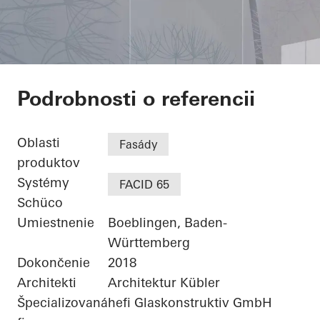
Kita Böblingen Flugf
Podrobnosti o referencii
Oblasti
Fasády
produktov
Systémy
FACID 65
Schüco
Umiestnenie
Boeblingen, Baden-
Württemberg
Dokončenie
2018
Architekti
Architektur Kübler
Špecializovaná
hefi Glaskonstruktiv GmbH