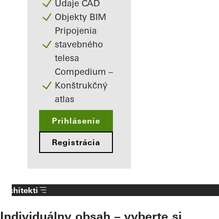
Údaje CAD
Objekty BIM
Pripojenia
stavebného
telesa
Compedium –
Konštrukčný
atlas
Prihlásenie
Registrácia
Architekti
Individuálny obsah – vyberte si