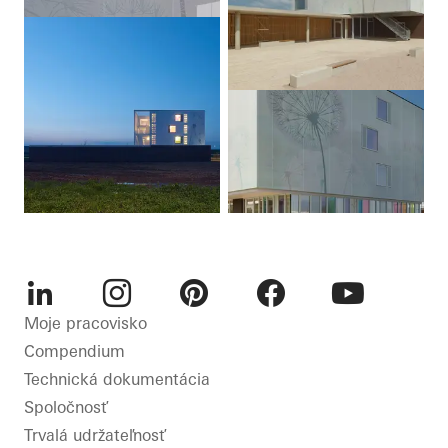
LinkedIn
Instagram
Pinterest
Facebook
Youtube
Moje pracovisko
Compendium
Technická dokumentácia
Spoločnosť
Trvalá udržateľnosť