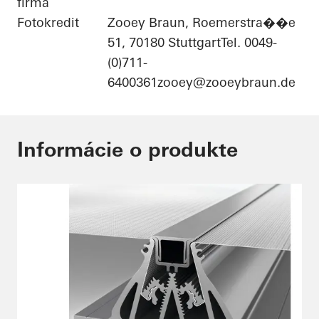
firma
Fotokredit
Zooey Braun, Roemerstra��e
51, 70180 StuttgartTel. 0049-
(0)711-
6400361zooey@zooeybraun.de
Informácie o produkte