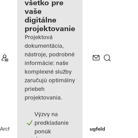
architekta
všetko pre
vaše
Spoznajte
digitálne
"Moje
Pracovisko"
projektovanie
Projektová
dokumentácia,
nástroje, podrobné
informácie: naše
komplexné služby
zaručujú optimálny
priebeh
projektovania.
Výzvy na
predkladanie
Architekti
Referencie
Kita Böblingen Flugfeld
ponúk