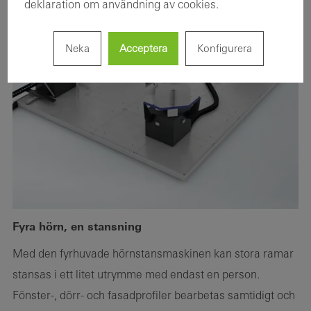
deklaration om användning av cookies.
Neka
Acceptera
Konfigurera
Fyra hörn, en stansning
Med den fyrhuvade hörnstansmaskinen kan stora ramar
stansas i ett litet utrymme med endast en person.
Fönster-, dörr- och fasadprofiler bearbetas samtidigt och