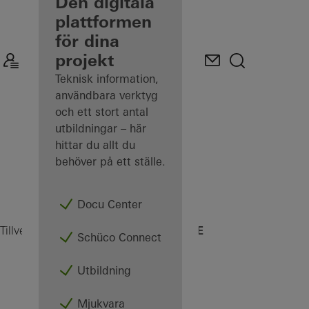
tillverkare
Den digitala
plattformen
Upptäck
för dina
Min
arbetsplats
projekt
Teknisk information,
användbara verktyg
och ett stort antal
utbildningar – här
hittar du allt du
behöver på ett ställe.
Docu Center
CC 400 E
Tillverkare
Maskiner
Montering
Schüco Connect
Utbildning
Mjukvara