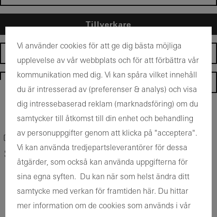
Tillverkare
Vi använder cookies för att ge dig bästa möjliga
Drift och underhåll
upplevelse av vår webbplats och för att förbättra vår
kommunikation med dig. Vi kan spåra vilket innehåll
Startsida
du är intresserad av (preferenser & analys) och visa
dig intressebaserad reklam (marknadsföring) om du
Back to the products
samtycker till åtkomst till din enhet och behandling
av personuppgifter genom att klicka på "acceptera".
Bokmärk produkt
Vi kan använda tredjepartsleverantörer för dessa
Schüco CC 400 E
åtgärder, som också kan använda uppgifterna för
sina egna syften. Du kan när som helst ändra ditt
samtycke med verkan för framtiden här. Du hittar
mer information om de cookies som används i vår