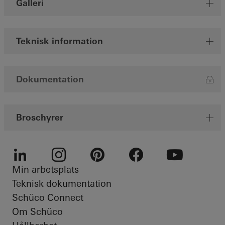
Galleri
Teknisk information
Dokumentation
Broschyrer
Min arbetsplats
LinkedIn
Instagram
Pinterest
Facebook
Youtube
Teknisk dokumentation
Schüco Connect
Om Schüco