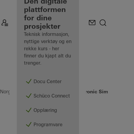
partner
Den digitale
plattformen
Oppdag Min
for dine
arbeidsplass
prosjekter
Teknisk informasjon,
nyttige verktøy og en
rekke kurs - her
finner du kjapt alt du
trenger.
Docu Center
TipTronic SimplySmart
Norge
Partner
Produkter
Ventilasjon
Schüco Connect
Opplæring
Programvare