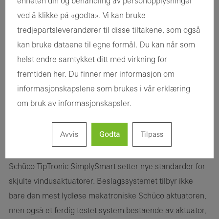
enheten din og behandling av personopplysninger
ved å klikke på «godta». Vi kan bruke
tredjepartsleverandører til disse tiltakene, som også
kan bruke dataene til egne formål. Du kan når som
helst endre samtykket ditt med virkning for
fremtiden her. Du finner mer informasjon om
informasjonskapslene som brukes i vår erklæring
om bruk av informasjonskapsler.
Skjulte mekatroniske beslag med fokus på
Avvis
Godta
Tilpass
minimert støyutvikling og maksimal åpningsvinkel
Schüco TipTronic SimplySmart setter nye standarder for
skjulte vindusaktuatorer. Beslagssystemet tilbyr ikke
bare den mest lydløse mekatroniske Schüco aktuatoren,
men også et ferdig testet system bestående av aktuator,