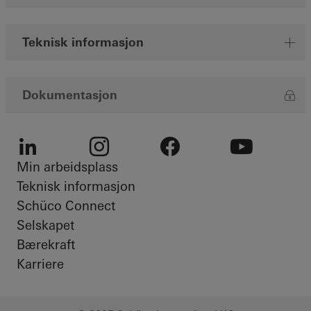
Teknisk informasjon
Dokumentasjon
Min arbeidsplass
LinkedIn
Instagram
Facebook
Youtube
Teknisk informasjon
Schüco Connect
Selskapet
Bærekraft
Karriere