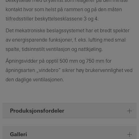
beskyttelse med bryterlist som reagerer på den minste
kontakt hvor som helst på rammen og på den måten
tilfredsstiller beskyttelsesklassene 3 og 4.
Det mekatroniske beslagssystemet har et bredt spekter
av energisparende funksjoner, f. eks. lufting med smal
spalte, tidsinnstilt ventilasjon og nattkjøling.
Åpningsvidder på opptil 500 mm og 750 mm for
åpningsarten „vindebro“ sikrer høy brukervennlighet ved
den daglige ventilasjonen.
Produksjonsfordeler
Galleri