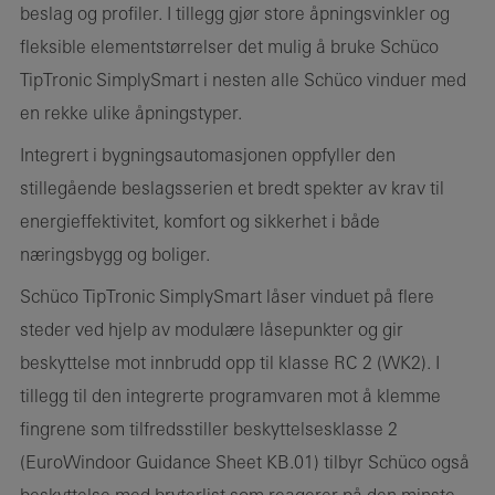
beslag og profiler. I tillegg gjør store åpningsvinkler og
fleksible elementstørrelser det mulig å bruke Schüco
TipTronic SimplySmart i nesten alle Schüco vinduer med
en rekke ulike åpningstyper.
Integrert i bygningsautomasjonen oppfyller den
stillegående beslagsserien et bredt spekter av krav til
energieffektivitet, komfort og sikkerhet i både
næringsbygg og boliger.
Schüco TipTronic SimplySmart låser vinduet på flere
steder ved hjelp av modulære låsepunkter og gir
beskyttelse mot innbrudd opp til klasse RC 2 (WK2). I
tillegg til den integrerte programvaren mot å klemme
fingrene som tilfredsstiller beskyttelsesklasse 2
(EuroWindoor Guidance Sheet KB.01) tilbyr Schüco også