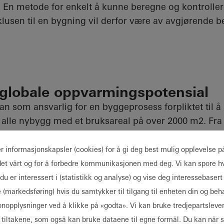
t. En metode for enkelt å kunne beregne og kontroll
lusen til en bygning vil derfor være av avgjørende b
globale oppvarmingspotensial
an som ansvarlig for en byggeprosess forpliktet til 
alle nybygg med et bruksareal på over 2000 m2. Fra 
alle nybygg uansett størrelse. Beregnet verdi skal fre
ffektivisering, en såkalt EPD.
er informasjonskapsler (cookies) for å gi deg best mulig opplevelse p
det vårt og for å forbedre kommunikasjonen med deg. Vi kan spore hv
 det globale oppvarmingspotensialet (Global Warming 
du er interessert i (statistikk og analyse) og vise deg interessebasert
e levetiden og oppgis som en CO2-verdi (CO2-ekviv
 (markedsføring) hvis du samtykker til tilgang til enheten din og beh
ag av to typer CO2-utslipp: innebygd og operasjone
onopplysninger ved å klikke på «godta». Vi kan bruke tredjepartsleve
 av materialene som inngår i bygget, operasjonelt ka
se tiltakene, som også kan bruke dataene til egne formål. Du kan når