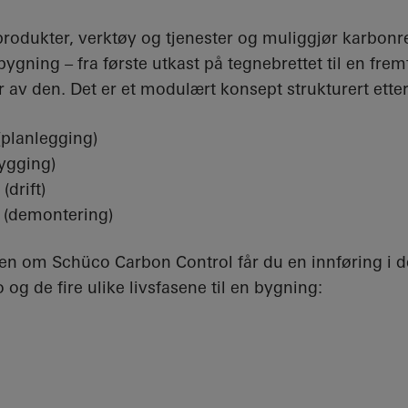
produkter, verktøy og tjenester og muliggjør karbo
 bygning – fra første utkast på tegnebrettet til en frem
 av den. Det er et modulært konsept strukturert etter 
(planlegging)
bygging)
(drift)
 (demontering)
en om Schüco Carbon Control får du en innføring i de
og de fire ulike livsfasene til en bygning: