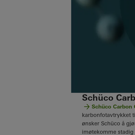
Schüco Carb
Schüco Carbon 
karbonfotavtrykket t
ønsker Schüco å gjør
imøtekomme stadig s