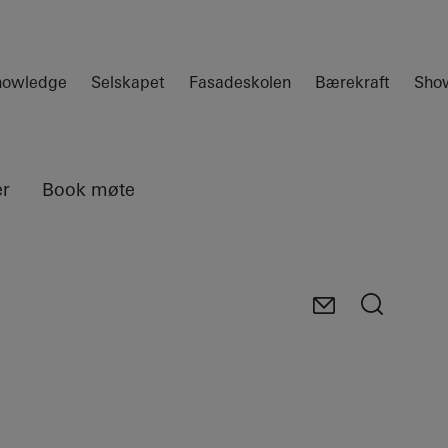
nowledge
Selskapet
Fasadeskolen
Bærekraft
Sho
er
Book møte