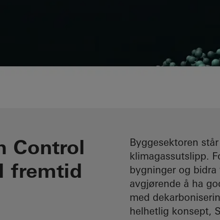
 Control
Byggesektoren står
klimagassutslipp. 
l fremtid
bygninger og bidra t
avgjørende å ha god
med dekarbonisering
helhetlig konsept,