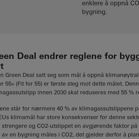
enklere å oppnå CO2-
bygning.
een Deal endrer reglene for byg
t
 Green Deal satt seg som mål å oppnå klimanøytrali
 55» (Fit for 55) er første steg mot dette målet. Den
imagassutslipp innen 2030 skal reduseres med 55 % r
ene står for nærmere 40 % av klimagassutslippene p
 EUs klimamål har store konsekvenser for denne sekto
g strengere og CO2-utslippet en avgjørende faktor på
n av en bygning måles i CO2, det gjelder derfor å plan