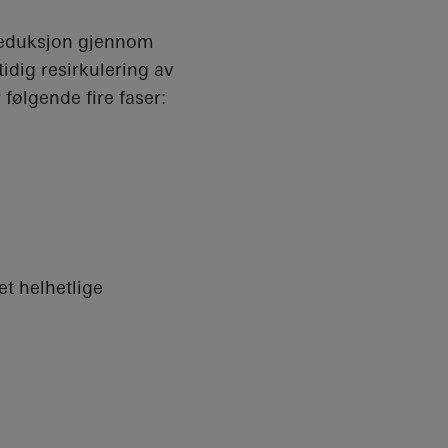
nreduksjon gjennom
tidig resirkulering av
følgende fire faser:
t helhetlige