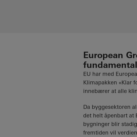
European Gr
fundamental
EU har med European
Klimapakken «Klar for
innebærer at alle kl
Da byggesektoren al
det helt åpenbart at
bygninger blir stadi
fremtiden vil verdie