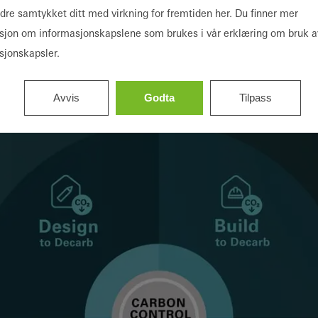
og drift av en bygning.
ndre samtykket ditt med virkning for fremtiden her. Du finner mer
sjon om informasjonskapslene som brukes i vår erklæring om bruk a
sjonskapsler.
Avvis
Godta
Tilpass