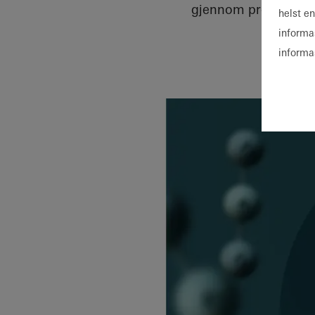
gjennom produksjon 
helst e
informa
informa