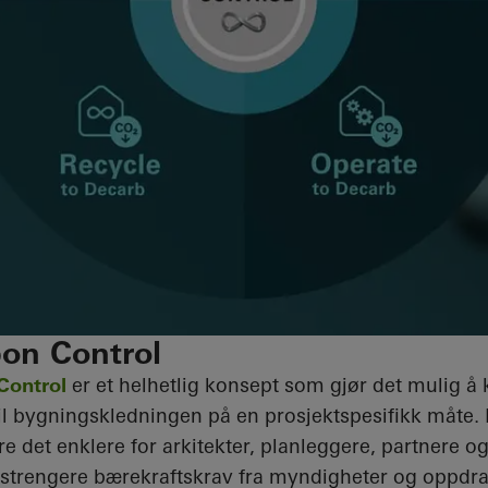
on Control
Control
er et helhetlig konsept som gjør det mulig å 
il bygningskledningen på en prosjektspesifikk måte.
e det enklere for arkitekter, planleggere, partnere og
trengere bærekraftskrav fra myndigheter og oppdra