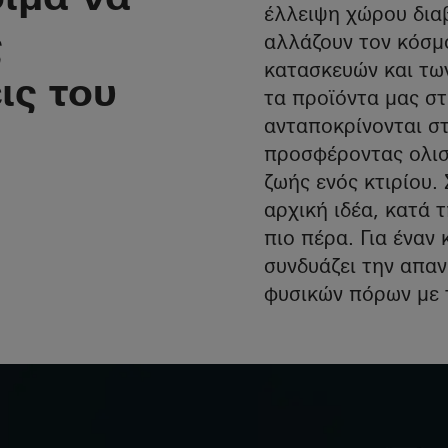
 σας σε όλη τη 
έλλειψη χώρου διαβ
ς
αλλάζουν τον κόσμ
του κτιριακού 
κατασκευών και τω
ις του
τα προϊόντα μας σ
ανταποκρίνονται στ
προσφέροντας ολισ
ζωής ενός κτιρίου.
αρχική ιδέα, κατά 
πιο πέρα. Για έναν
συνδυάζει την απα
φυσικών πόρων με τ