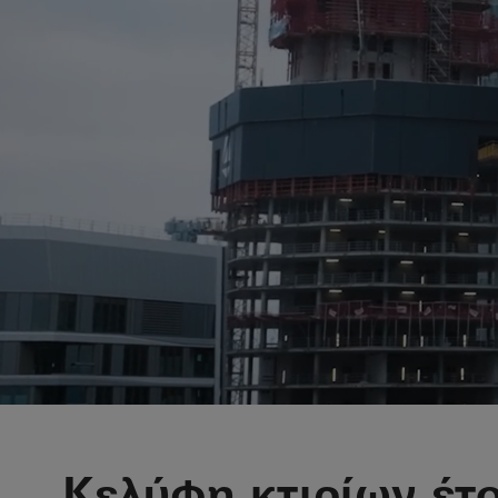
Κελύφη κτιρίων έτ