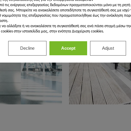
πό τις ενέργειες επεξεργασίας δεδομένων πραγματοποιούνται μόνο με τη ρητή
ών CO₂ στο κέλυφος του κτιρί
εσή σας. Μπορείτε να ανακαλέσετε οποτεδήποτε τη συγκατάθεσή σας με ισχύ 
Η νομιμότητα της επεξεργασίας που πραγματοποιήθηκε έως την ανάκληση παρ
αστη.
 να αλλάξετε ή να ανακαλέσετε τη συγκατάθεσή σας ανά πάσα στιγμή μέσω τη
cookies στην ιστοσελίδα μας, στην ενότητα Διαχείριση cookies.
Decline
Accept
Adjust