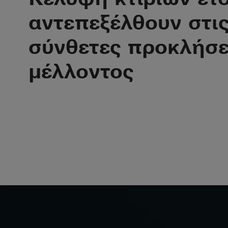
Ο συνεργάτης
αντεπεξέλθουν στι
κύκλου ζωής 
σύνθετες προκλήσε
μέλλοντος