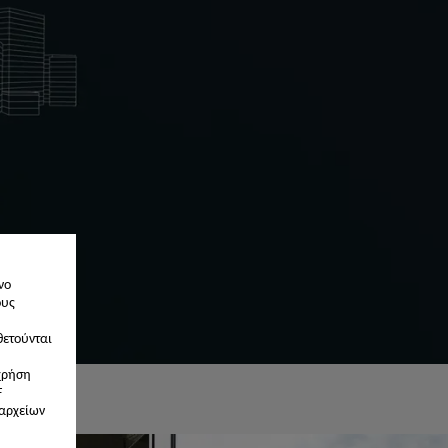
νο
ους
θετούνται
χρήση
F
 αρχείων