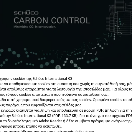
 χρήσης cookies της Schüco International KG
 να αποθηκεύσουμε cookies στη συσκευή σας χωρίς τη συγκατάθεσή σας, μό
ίναι απολύτως απαραίτητα για τη λειτουργία της ιστοσελίδας μας. Για όλους τ
υς τύπους cookies απαιτείται η προηγούμενη συγκατάθεσή σας.
λίδα αυτή χρησιμοποιεί διαφορετικούς τύπους cookies. Ορισμένα cookies τοπο
ους παρόχους που εμφανίζονται στις σελίδες μας.
 έγγραφο διατίθεται για λήψη και αποθήκευση σε μορφή PDF: Δήλωση για τη 
πό την Schüco International KG (PDF, 133,7 KB).
Για το άνοιγμα του αρχείου PD
αι το δωρεάν λογισμικό Adobe Reader ή άλλο συμβατό πρόγραμμα ανάγνωσης
έγγραφο μπορεί επίσης να εκτυπωθεί.
 της συγκατάθεσής σας για την επεξεργασία δεδομένων