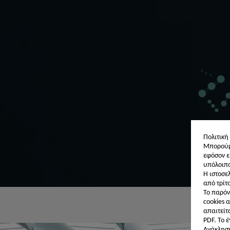
Πολιτική
Μπορούμε
εφόσον ε
υπόλοιπο
Η ιστοσε
από τρίτ
Το παρόν
cookies α
απαιτείτ
PDF. Το 
Ανάκληση