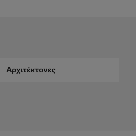
ντας της διατήρησης της
ροπρόθεσμα
σότερα
Αρχιτέκτονες