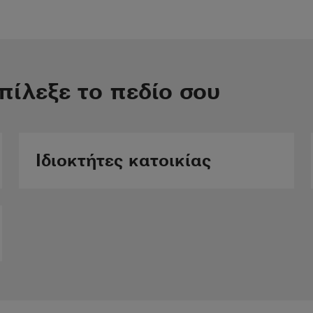
Διασφαλίζο
πίλεξε το πεδίο σου
α
αξίας μακ
Μάθετε περισ
Ιδιοκτήτες κατοικίας