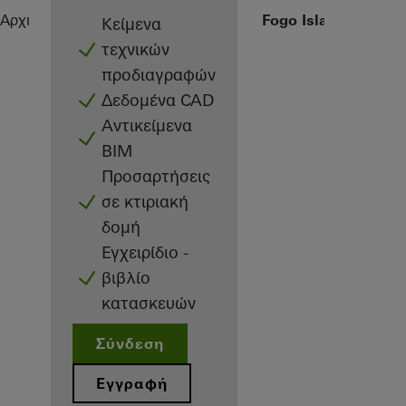
Αρχιτέκτονες
Αναφορές
Private Home Fogo Island
Κείμενα
τεχνικών
προδιαγραφών
Δεδομένα CAD
Αντικείμενα
BIM
Προσαρτήσεις
σε κτιριακή
δομή
Εγχειρίδιο -
βιβλίο
κατασκευών
Σύνδεση
Εγγραφή