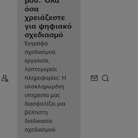
εγγεγραμμένος
μου: Όλα
αρχιτέκτονας
όσα
χρειάζεστε
Ανακαλύψτε
για ψηφιακό
τον Χώρο
Εργασίας
σχεδιασμό
μου
Έγγραφα
σχεδιασμού,
εργαλεία,
λεπτομερείς
πληροφορίες: Η
ολοκληρωμένη
υπηρεσία μας
διασφαλίζει μια
βέλτιστη
διαδικασία
σχεδιασμού.