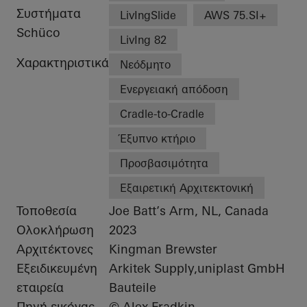
Συστήματα
LivIngSlide
AWS 75.SI+
Schüco
LivIng 82
Χαρακτηριστικά
Νεόδμητο
Ενεργειακή απόδοση
Cradle-to-Cradle
Έξυπνο κτήριο
Προσβασιμότητα
Εξαιρετική Αρχιτεκτονική
Τοποθεσία
Joe Batt’s Arm, NL, Canada
Ολοκλήρωση
2023
Αρχιτέκτονες
Kingman Brewster
Εξειδικευμένη
Arkitek Supply,uniplast GmbH
εταιρεία
Bauteile
Πηγή εικόνας
© Alex Fradkin