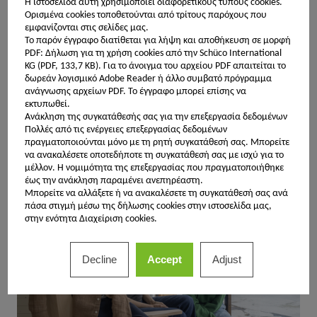
Η ιστοσελίδα αυτή χρησιμοποιεί διαφορετικούς τύπους cookies.
architecture ever since. This can be clearly
Ορισμένα cookies τοποθετούνται από τρίτους παρόχους που
seen in this family home: partly built on stilts,
εμφανίζονται στις σελίδες μας.
Το παρόν έγγραφο διατίθεται για λήψη και αποθήκευση σε μορφή
the building appears to float above the rocky
PDF: Δήλωση για τη χρήση cookies από την Schüco International
landscape. This gives it a lightweight
KG (PDF, 133,7 KB).
Για το άνοιγμα του αρχείου PDF απαιτείται το
δωρεάν λογισμικό Adobe Reader ή άλλο συμβατό πρόγραμμα
appearance, like a gentle footprint on lichen-
ανάγνωσης αρχείων PDF. Το έγγραφο μπορεί επίσης να
covered rock.
εκτυπωθεί.
Ανάκληση της συγκατάθεσής σας για την επεξεργασία δεδομένων
Πολλές από τις ενέργειες επεξεργασίας δεδομένων
πραγματοποιούνται μόνο με τη ρητή συγκατάθεσή σας. Μπορείτε
να ανακαλέσετε οποτεδήποτε τη συγκατάθεσή σας με ισχύ για το
μέλλον. Η νομιμότητα της επεξεργασίας που πραγματοποιήθηκε
έως την ανάκληση παραμένει ανεπηρέαστη.
Μπορείτε να αλλάξετε ή να ανακαλέσετε τη συγκατάθεσή σας ανά
πάσα στιγμή μέσω της δήλωσης cookies στην ιστοσελίδα μας,
στην ενότητα Διαχείριση cookies.
Decline
Accept
Adjust