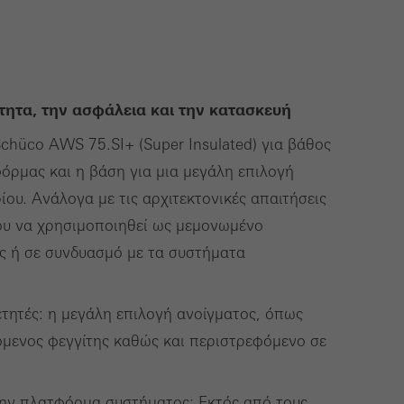
use of the website
ve carried out, for
e website and thus
ητα, την ασφάλεια και την κατασκευή
s used, the number
hüco AWS 75.SI+ (Super Insulated) για βάθος
called.
ρμας και η βάση για μια μεγάλη επιλογή
ου. Ανάλογα με τις αρχιτεκτονικές απαιτήσεις
ου να χρησιμοποιηθεί ως μεμονωμένο
lised and appealing
ς ή σε συνδυασμό με τα συστήματα
cross websites. This
deliver their
ετητές: η μεγάλη επιλογή ανοίγματος, όπως
μενος φεγγίτης καθώς και περιστρεφόμενο σε
Save
Cancel
την πλατφόρμα συστήματος: Εκτός από τους