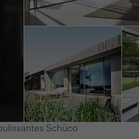
e de visites, le temps moyen passé sur le site et les pages appelé
es de tiers
okies marketing sont utilisés par des fournisseurs tiers pour affic
nalisées et attrayantes pour les utilisateurs individuels. Pour ce fai
sateurs sur les sites web. Cela implique également lincorporation d
ataires tiers qui fournissent leurs services de manière indépendant
Annuler
coulissantes Schüco