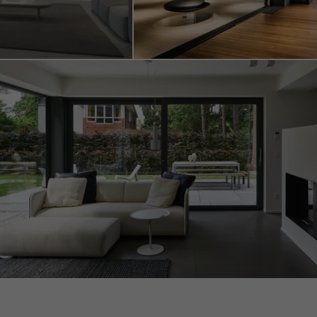
es.
her des publicités
re, ils "suivent" les
e services de
e.
Enregistrer