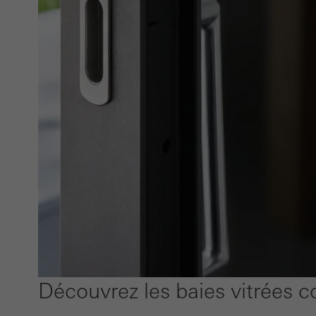
nombr
Cooki
Les co
person
utili
prest
Découvrez les baies vitrées 