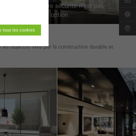
Votre sécurité n'est pas
une option
 tous les cookies
 les objectifs fixés par la construction durable et
ne peuvent pas être
nner sans
es parties des pages
n.
on du site web et
ons menées, par
e web et donc
n du site web, le