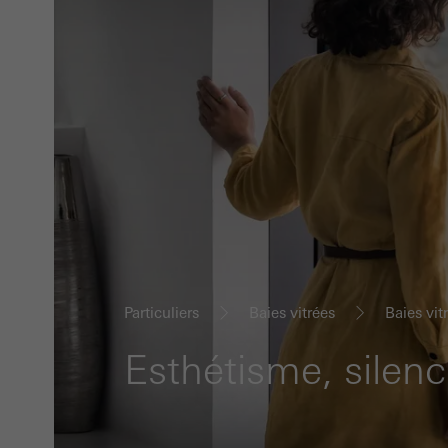
Particuliers
Baies vitrées
Baies vi
Esthétisme, silenc