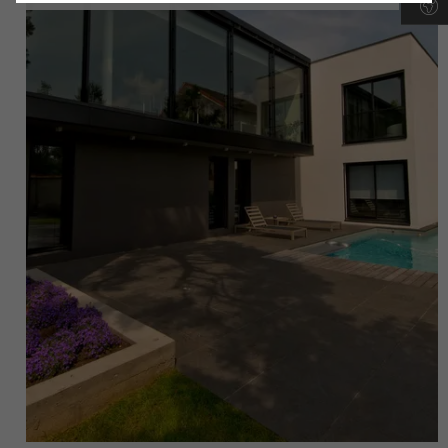
Annuler
Les cookies obligatoires (essentiels, fonctionnels, indispensables)
qui ne peuvent pas être désactivés.
sont indispensables pour que les sites web de Schüco puissent
fonctionner sans problème. Ils ne peuvent pas être désactivés.
Sans ces cookies, certaines parties des pages web ou certains
services souhaités ne peuvent pas être mis à disposition.
Cookies statistiques / analytiques
Ces cookies sont utilisés à des fins statistiques afin danalyser
lutilisation du site web et doptimiser notre offre grâce à
lévaluation des campagnes que nous avons menées, par
exemple. Ces cookies sont utilisés pour améliorer la convivialité
du site web et donc lexpérience de lutilisateur. Ils collectent des