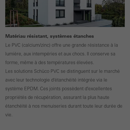
lévaluation des campagnes que nous avons menées, par
exemple. Ces cookies sont utilisés pour améliorer la convivialité
du site web et donc lexpérience de lutilisateur. Ils collectent des
informations sur lutilisation du site web, le nombre de visites, le
Matériau résistant, systèmes étanches
temps moyen passé sur le site et les pages appelées.
Le PVC (calcium/zinc) offre une grande résistance à la
lumière, aux intempéries et aux chocs. Il conserve sa
forme, même à des températures élevées.
Cookies de tiers
Les cookies marketing sont utilisés par des fournisseurs tiers pour
Les solutions Schüco PVC se distinguent sur le marché
afficher des publicités personnalisées et attrayantes pour les
avec leur technologie d'étanchéité intégrée via le
utilisateurs individuels. Pour ce faire, ils "suivent" les utilisateurs
système EPDM. Ces joints possèdent d'excellentes
sur les sites web. Cela implique également lincorporation de
propriétés de récupération, assurant la plus haute
services de prestataires tiers qui fournissent leurs services de
étanchéité à nos menuiseries durant toute leur durée de
manière indépendante.
vie.