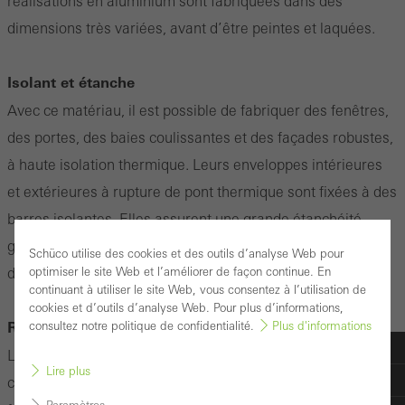
réalisations en aluminium sont fabriquées dans des
dimensions très variées, avant d’être peintes et laquées.
Isolant et étanche
Avec ce matériau, il est possible de fabriquer des fenêtres,
des portes, des baies coulissantes et des façades robustes,
à haute isolation thermique. Leurs enveloppes intérieures
et extérieures à rupture de pont thermique sont fixées à des
barres isolantes. Elles assurent une grande étanchéité,
grâce aux cadres très stables, aux joints et aux matériaux
Schüco utilise des cookies et des outils d’analyse Web pour
d'étanchéité de première qualité qui sont utilisés.
optimiser le site Web et l’améliorer de façon continue. En
continuant à utiliser le site Web, vous consentez à l’utilisation de
cookies et d’outils d’analyse Web. Pour plus d’informations,
Réutilisable et recyclable à 100%
consultez notre politique de confidentialité.
Plus d'informations
Les anciennes fenêtres et portes sont revalorisées dans un
Lire plus
circuit de recyclage. Les éléments sont triés, broyés puis