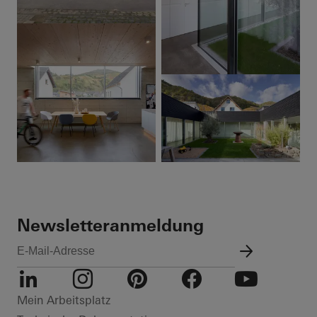
Newsletteranmeldung
LinkedIn
Instagram
Pinterest
Facebook
Youtube
Mein Arbeitsplatz