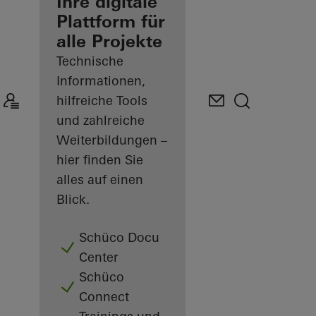
Verarbeiter
Ihre digitale
Plattform für
Mein
alle Projekte
Arbeitsplatz
kennenlernen
Technische
Informationen,
hilfreiche Tools
und zahlreiche
Weiterbildungen –
hier finden Sie
alles auf einen
Blick.
Schüco Docu
Center
Schüco
Connect