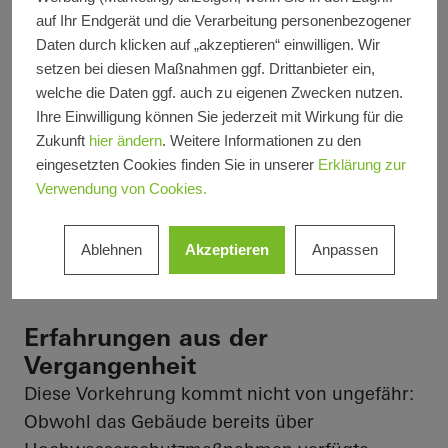
Aufgrund der örtlichen Beschaffenheiten in
auf Ihr Endgerät und die Verarbeitung personenbezogener
Daten durch klicken auf „akzeptieren“ einwilligen. Wir
Dernau an der Ahr ist der Betonsockel
setzen bei diesen Maßnahmen ggf. Drittanbieter ein,
ausschließlich mit Funktionsräumen und
welche die Daten ggf. auch zu eigenen Zwecken nutzen.
Stellplätzen belegt und hebt die darüber
Ihre Einwilligung können Sie jederzeit mit Wirkung für die
liegenden Wohnräume deutlich über die
Zukunft
hier ändern
. Weitere Informationen zu den
Jahrhunderthochwasserhöhe (HQ100) hinaus.
eingesetzten Cookies finden Sie in unserer
Erklärung zur
Auf diese Weise kann der untere Teil im Fall
Verwendung von Cookies.
von erneutem Hochwasser problemlos
geflutet werden.
Ablehnen
Akzeptieren
Anpassen
Erfahrungen aus der
Vergangenheit
Diese Vorkehrung kommt nicht von ungefähr:
Obwohl das Gebäude bereits über