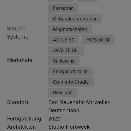
Fassaden
Gebäudeautomation
Schüco
Magnetschalter
Systeme
AD UP 90
FWS 50.SI
AWS 75.SI+
Merkmale
Sanierung
Energieeffizienz
Cradle-to-Cradle
Resilienz
Standort
Bad Neuenahr-Ahrweiler,
Deutschland
Fertigstellung
2022
Architekten
Studio Hertweck