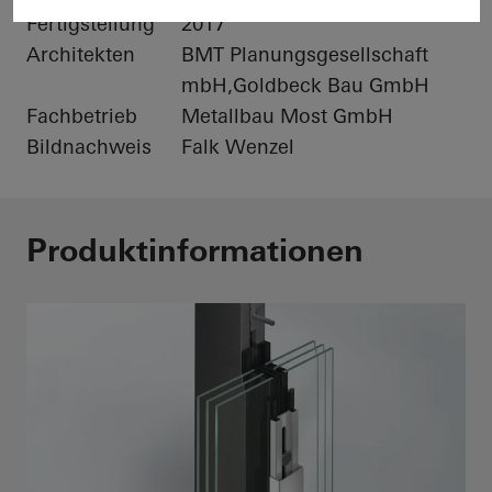
Fertigstellung
2017
Architekten
BMT Planungsgesellschaft
mbH,Goldbeck Bau GmbH
Fachbetrieb
Metallbau Most GmbH
Bildnachweis
Falk Wenzel
Produktinformationen