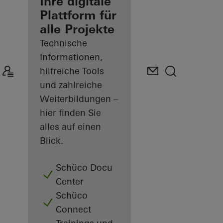
Verarbeiter
Ihre digitale
Plattform für
Mein
alle Projekte
Arbeitsplatz
kennenlernen
Technische
Informationen,
hilfreiche Tools
und zahlreiche
Weiterbildungen –
hier finden Sie
alles auf einen
Blick.
Schüco Docu
Center
Schüco
Connect