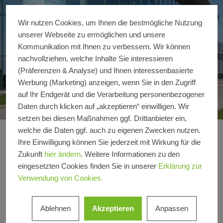
Wir nutzen Cookies, um Ihnen die bestmögliche Nutzung
unserer Webseite zu ermöglichen und unsere
Kommunikation mit Ihnen zu verbessern. Wir können
nachvollziehen, welche Inhalte Sie interessieren
(Präferenzen & Analyse) und Ihnen interessenbasierte
Werbung (Marketing) anzeigen, wenn Sie in den Zugriff
auf Ihr Endgerät und die Verarbeitung personenbezogener
Daten durch klicken auf „akzeptieren“ einwilligen. Wir
setzen bei diesen Maßnahmen ggf. Drittanbieter ein,
welche die Daten ggf. auch zu eigenen Zwecken nutzen.
CARLISLE® Construc
Details zur Referenz
Ihre Einwilligung können Sie jederzeit mit Wirkung für die
Zukunft
hier ändern
. Weitere Informationen zu den
eingesetzten Cookies finden Sie in unserer
Erklärung zur
Produktbereiche
Fassaden
Verwendung von Cookies.
Schüco
VISS
Systeme
Ablehnen
Akzeptieren
Anpassen
Standort
Waltershausen, Thüringen