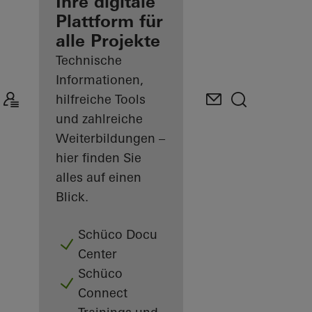
Verarbeiter
Ihre digitale
Plattform für
Mein
alle Projekte
Arbeitsplatz
kennenlernen
Technische
Informationen,
hilfreiche Tools
und zahlreiche
Weiterbildungen –
hier finden Sie
alles auf einen
Blick.
Schüco Docu
Center
Schüco
Connect