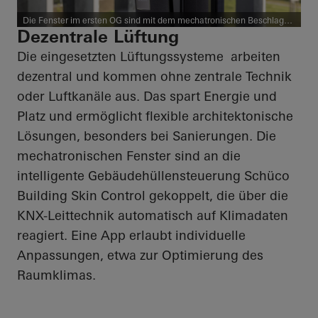
Die Fenster im ersten OG sind mit dem mechatronischen Beschlag
Schüco TipTronic SimplySmart ausgestattet und können über die
Dezentrale Lüftung
Gebäudeleittechnik oder per App gesteuert werden.
Die eingesetzten Lüftungssysteme arbeiten
dezentral und kommen ohne zentrale Technik
oder Luftkanäle aus. Das spart Energie und
Platz und ermöglicht flexible architektonische
Lösungen, besonders bei Sanierungen. Die
mechatronischen Fenster sind an die
intelligente Gebäudehüllensteuerung Schüco
Building Skin Control gekoppelt, die über die
KNX-Leittechnik automatisch auf Klimadaten
reagiert. Eine App erlaubt individuelle
Anpassungen, etwa zur Optimierung des
Raumklimas.