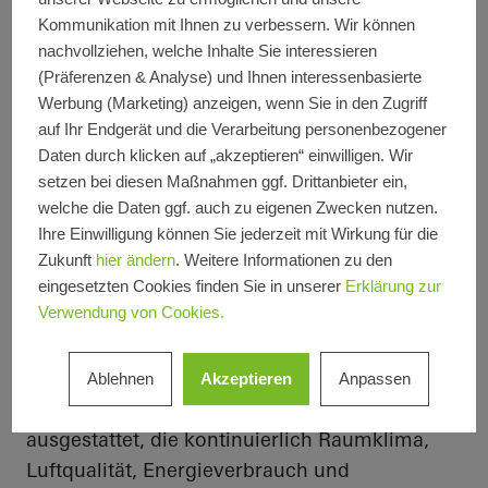
Raumklima schafft.
Kommunikation mit Ihnen zu verbessern. Wir können
nachvollziehen, welche Inhalte Sie interessieren
(Präferenzen & Analyse) und Ihnen interessenbasierte
Drei Lüftungsvarianten unter
Werbung (Marketing) anzeigen, wenn Sie in den Zugriff
einem Dach
auf Ihr Endgerät und die Verarbeitung personenbezogener
Daten durch klicken auf „akzeptieren“ einwilligen. Wir
Im Gebäude werden drei Lüftungssysteme
setzen bei diesen Maßnahmen ggf. Drittanbieter ein,
geschossweise unter realen Bedingungen
welche die Daten ggf. auch zu eigenen Zwecken nutzen.
getestet: klassische Fensterlüftung mit Schüco
Ihre Einwilligung können Sie jederzeit mit Wirkung für die
AWS 75.SI, mechatronisch gesteuerte Fenster
Zukunft
hier ändern
. Weitere Informationen zu den
mit
TipTronic
SimplySmart
und das
eingesetzten Cookies finden Sie in unserer
Erklärung zur
Verwendung von Cookies.
fensterintegrierte System
VentoTherm
Twist
mit Wärmerückgewinnung. Zur
wissenschaftlichen Auswertung ist das
Ablehnen
Akzeptieren
Anpassen
Gebäude umfassend mit Sensorik
ausgestattet, die kontinuierlich Raumklima,
Luftqualität, Energieverbrauch und