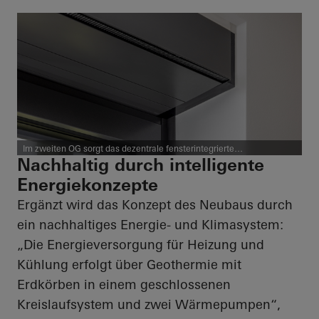
Im zweiten OG sorgt das dezentrale fensterintegrierte
Lüftungssystem Schüco VentoTherm Twist für kontrollierte
Nachhaltig durch intelligente
Frischluftzufuhr mit Wärmerückgewinnung.
Energiekonzepte
Ergänzt wird das Konzept des Neubaus durch
ein nachhaltiges Energie- und Klimasystem:
„Die Energieversorgung für Heizung und
Kühlung erfolgt über Geothermie mit
Erdkörben in einem geschlossenen
Kreislaufsystem und zwei Wärmepumpen“,