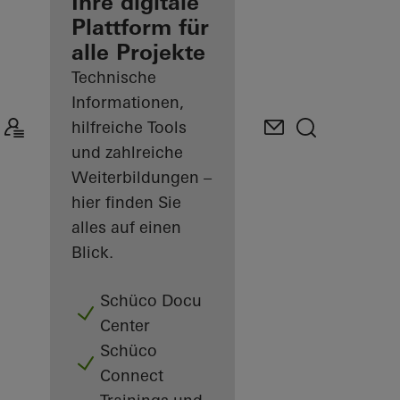
Verarbeiter
Ihre digitale
Plattform für
Mein
alle Projekte
Arbeitsplatz
kennenlernen
Technische
Informationen,
hilfreiche Tools
und zahlreiche
Weiterbildungen –
hier finden Sie
alles auf einen
Blick.
Schüco Docu
Center
Schüco
Connect