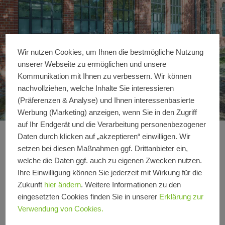
Wir nutzen Cookies, um Ihnen die bestmögliche Nutzung
unserer Webseite zu ermöglichen und unsere
Kommunikation mit Ihnen zu verbessern. Wir können
nachvollziehen, welche Inhalte Sie interessieren
(Präferenzen & Analyse) und Ihnen interessenbasierte
Werbung (Marketing) anzeigen, wenn Sie in den Zugriff
auf Ihr Endgerät und die Verarbeitung personenbezogener
Daten durch klicken auf „akzeptieren“ einwilligen. Wir
1. BA BMW Motorra
Details zur Referenz
setzen bei diesen Maßnahmen ggf. Drittanbieter ein,
welche die Daten ggf. auch zu eigenen Zwecken nutzen.
Ihre Einwilligung können Sie jederzeit mit Wirkung für die
Produktbereiche
Fenster
Zukunft
hier ändern
. Weitere Informationen zu den
Schüco
Janisol Arte 2.0
eingesetzten Cookies finden Sie in unserer
Erklärung zur
Systeme
Verwendung von Cookies.
Standort
Berlin, Berlin