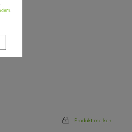
.
ndern
.
Produkt merken