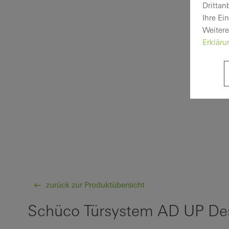
Drittan
Ihre Ei
Weitere
Erklär
zurück zur Produktübersicht
Schüco Türsystem AD UP Des