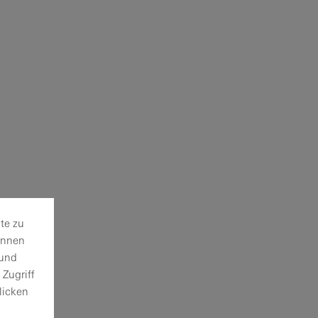
te zu
önnen
 und
Zugriff
licken