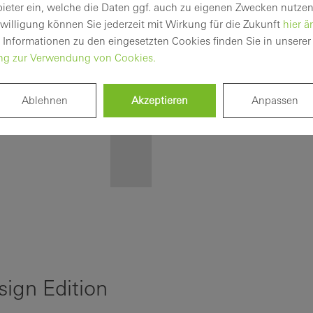
bieter ein, welche die Daten ggf. auch zu eigenen Zwecken nutzen
Software
nwilligung können Sie jederzeit mit Wirkung für die Zukunft
hier ä
Technische
 Informationen zu den eingesetzten Cookies finden Sie in unserer
News
ung zur Verwendung von Cookies.
Login
Ablehnen
Akzeptieren
Anpassen
Registrieren
Ihre Vorteile als
angemeldeter
Verarbeiter
ign Edition
Mein
Arbeitsplatz