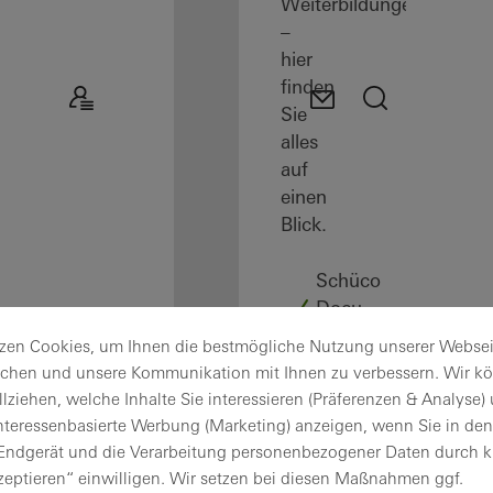
Weiterbildungen
–
hier
finden
Sie
alles
auf
einen
Blick.
Schüco
Docu
Center
zen Cookies, um Ihnen die bestmögliche Nutzung unserer Websei
Schüco
ichen und unsere Kommunikation mit Ihnen zu verbessern. Wir k
Connect
lziehen, welche Inhalte Sie interessieren (Präferenzen & Analyse)
Trainings
nteressenbasierte Werbung (Marketing) anzeigen, wenn Sie in den 
und
 Endgerät und die Verarbeitung personenbezogener Daten durch k
Schulungen
zeptieren“ einwilligen. Wir setzen bei diesen Maßnahmen ggf.