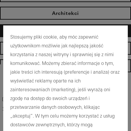
Architekci
Producenci
Stosujemy pliki cookie, aby móc zapewnić
użytkownikom możliwie jak najlepszą jakość
Dystrybutorzy
korzystania z naszej witryny i sprawniej się z nimi
komunikować. Możemy zbierać informacje o tym,
Strona główna
jakie treści ich interesują (preferencje i analiza) oraz
wyświetlać reklamy oparte na ich
Powrót do produktów
zainteresowaniach (marketing), jeśli wyrażą oni
Zaznacz produkt
zgodę na dostęp do swoich urządzeń i
przetwarzanie danych osobowych, klikając
System zadaszeń Schüco PRC 50
„akceptuj”. W tym celu możemy korzystać z usług
dostawców zewnętrznych, którzy mogą