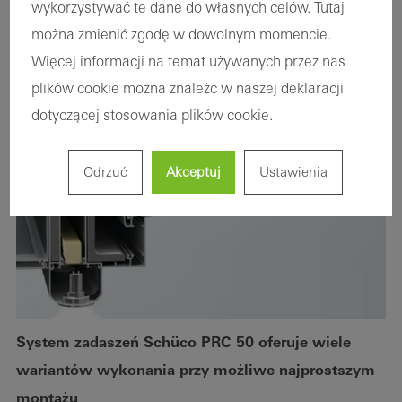
wykorzystywać te dane do własnych celów. Tutaj
można zmienić zgodę w dowolnym momencie.
Więcej informacji na temat używanych przez nas
plików cookie można znaleźć w naszej deklaracji
dotyczącej stosowania plików cookie.
Odrzuć
Akceptuj
Ustawienia
System zadaszeń Schüco PRC 50 oferuje wiele
wariantów wykonania przy możliwe najprostszym
montażu