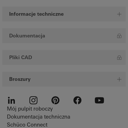
Informacje techniczne
Dokumentacja
Pliki CAD
Broszury
Mój pulpit roboczy
LinkedIn
Instagram
Pinterest
Facebook
Youtube
Dokumentacja techniczna
Schüco Connect