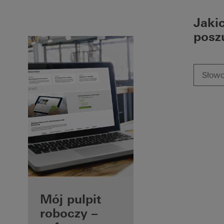
Jaki
posz
Zalety
Mój pulpit
posiadania
roboczy –