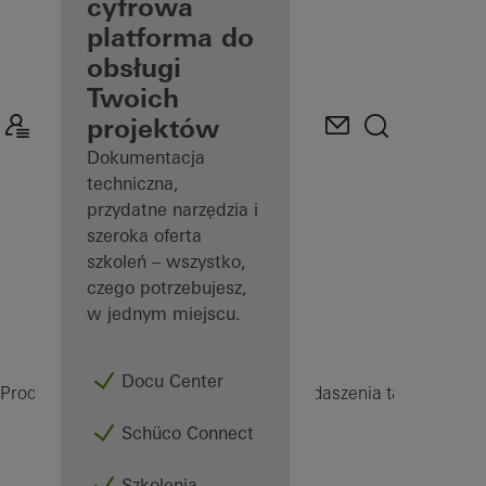
konta
cyfrowa
użytkownika
platforma do
obsługi
Odkryj
Twoich
Mój
pulpit
projektów
roboczy
Dokumentacja
techniczna,
przydatne narzędzia i
szeroka oferta
szkoleń – wszystko,
czego potrzebujesz,
w jednym miejscu.
Docu Center
PR
Producenci
Produkty
Ogrody zimowe i zadaszenia tarasowe
Schüco Connect
Szkolenia