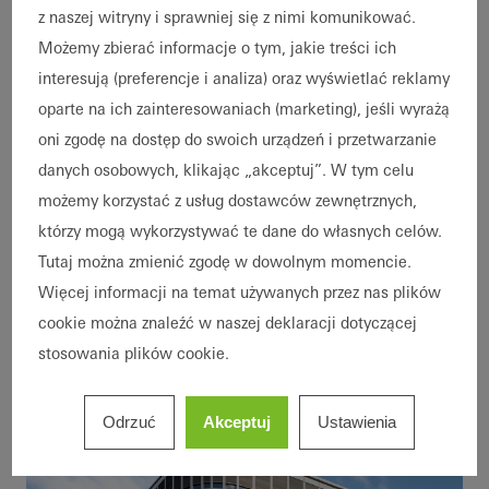
z naszej witryny i sprawniej się z nimi komunikować.
Udane projekty we
Możemy zbierać informacje o tym, jakie treści ich
wszystkich klasach
interesują (preferencje i analiza) oraz wyświetlać reklamy
użytkowania
oparte na ich zainteresowaniach (marketing), jeśli wyrażą
Fasady firmy Schüco nie tworzą zwykłych
oni zgodę na dostęp do swoich urządzeń i przetwarzanie
budynków, lecz wyjątkowe obiekty
danych osobowych, klikając „akceptuj”. W tym celu
architektoniczne. W każdej klasie
możemy korzystać z usług dostawców zewnętrznych,
użytkowania Schüco łączy
którzy mogą wykorzystywać te dane do własnych celów.
rozpoznawalność marki z najwyższym
Tutaj można zmienić zgodę w dowolnym momencie.
poziomem techniki, nadając budynkom
Więcej informacji na temat używanych przez nas plików
niepowtarzalny charakter.
cookie można znaleźć w naszej deklaracji dotyczącej
stosowania plików cookie.
Odrzuć
Akceptuj
Ustawienia