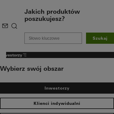
To the main content
Jakich produktów
poszukujesz?
Szukaj
Inwestorzy
Wybierz swój obszar
Inwestorzy
Klienci indywidualni