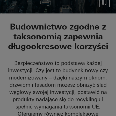
Wysokoefektywne r
Budownictwo zgodne z
taksonomią zapewnia
Umów indywidualną konsultację
długookresowe korzyści
Bezpieczeństwo to podstawa każdej
inwestycji. Czy jest to budynek nowy czy
modernizowany – dzięki naszym oknom,
drzwiom i fasadom możesz obniżyć ślad
węglowy swojej inwestycji, postawić na
produkty nadające się do recyklingu i
spełnić wymagania taksonomii UE.
Oferujemy również kompleksowe