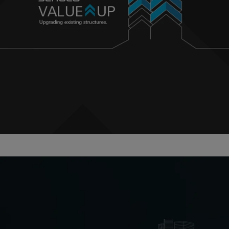
Modernizacja elewacji -
tworzenie wartości i
minimalizacja ryzyka
Dowiedz się więcej