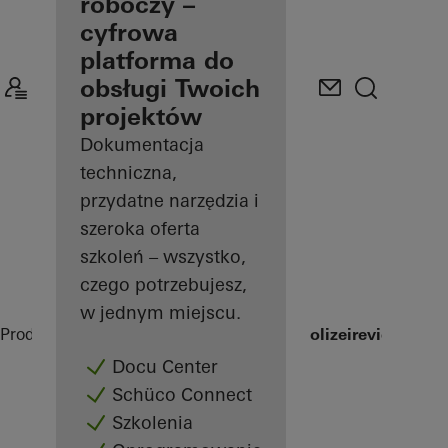
posiadania
roboczy –
konta
cyfrowa
użytkownika
platforma do
obsługi Twoich
Odkryj
projektów
Mój
pulpit
Dokumentacja
roboczy
techniczna,
przydatne narzędzia i
szeroka oferta
szkoleń – wszystko,
czego potrzebujesz,
w jednym miejscu.
Producenci
Obiekty referencyjne
Bundespolizeirevier Hamb
Docu Center
Schüco Connect
Szkolenia