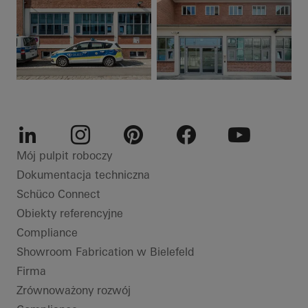
LinkedIn
Instagram
Pinterest
Facebook
Youtube
Mój pulpit roboczy
Dokumentacja techniczna
Schüco Connect
Obiekty referencyjne
Compliance
Showroom Fabrication w Bielefeld
Firma
Zrównoważony rozwój