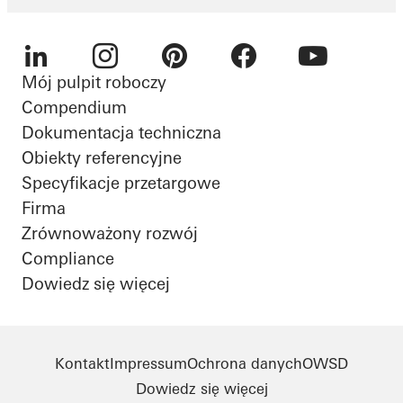
Mój pulpit roboczy
LinkedIn
Instagram
Pinterest
Facebook
Youtube
Compendium
Dokumentacja techniczna
Obiekty referencyjne
Specyfikacje przetargowe
Firma
Zrównoważony rozwój
Compliance
Dowiedz się więcej
Kontakt
Impressum
Ochrona danych
OWSD
Dowiedz się więcej