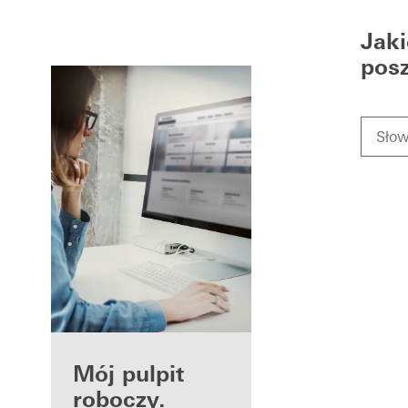
Jak
pos
Korzyści dla
Mój pulpit
zarejestrowanych
roboczy.