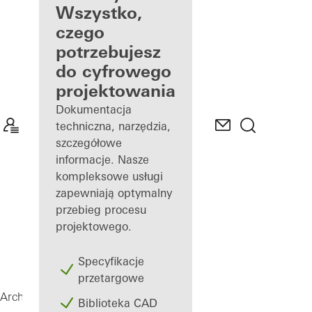
architektów
Wszystko,
czego
Odkryj Mój
potrzebujesz
pulpit
roboczy
do cyfrowego
projektowania
Dokumentacja
techniczna, narzędzia,
szczegółowe
informacje. Nasze
kompleksowe usługi
zapewniają optymalny
przebieg procesu
projektowego.
Specyfikacje
przetargowe
AOC
Architekci
Produkty
Fasady
Biblioteka CAD